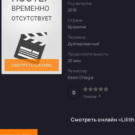
Год выпуска:
2018
Страна:
Бразилия
Перевод:
Дублированный
Продолжительность:
20 мин.
СМОТРЕТЬ ОНЛАЙН
Режиссер:
Edem Ortegal
0
0
Голосов:
Смотреть онлайн «Lilit