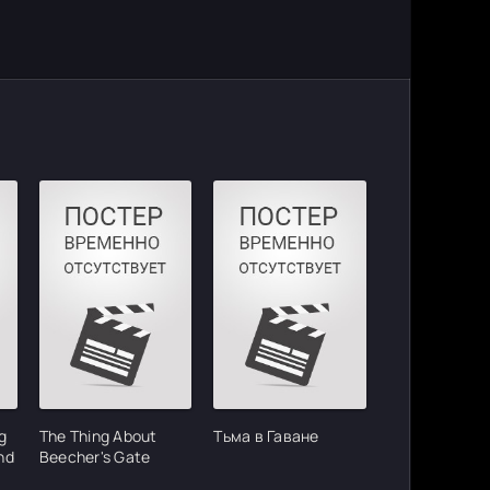
g
The Thing About
Тьма в Гаване
nd
Beecher's Gate