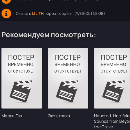
Скачать
LILITH
через торрент (WEB-DL | 1.8 GB)
Рекомендуем посмотреть:
Марди Гра
Эхо страха
Haunted, Horrifyin
Sounds from Beyo
the Grave