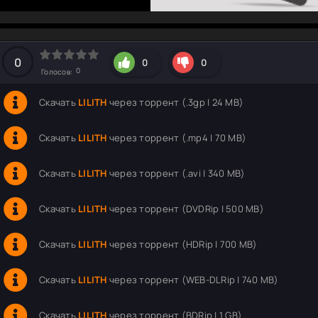
hd2160
hd1440
highres
hd1080
hd720
large
medium
small
tiny
0
0
0
0
Голосов:
Скачать
LILITH
через торрент (.3gp | 24 MB)
Скачать
LILITH
через торрент (.mp4 | 70 MB)
Скачать
LILITH
через торрент (.avi | 340 MB)
Скачать
LILITH
через торрент (DVDRip | 500 MB)
Скачать
LILITH
через торрент (HDRip | 700 MB)
Скачать
LILITH
через торрент (WEB-DLRip | 740 MB)
Скачать
LILITH
через торрент (BDRip | 1 GB)