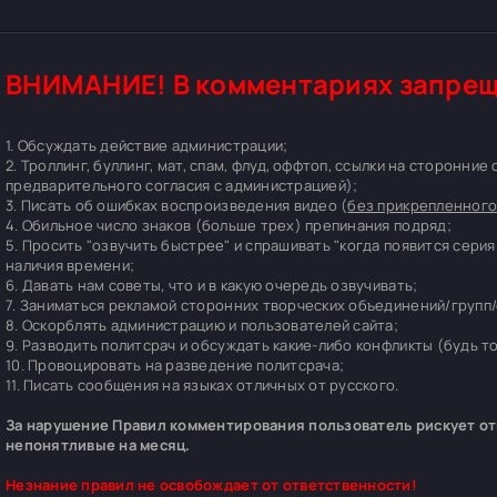
ВНИМАНИЕ! В комментариях запрещ
1. Обсуждать действие администрации;
2. Троллинг, буллинг, мат, спам, флуд, оффтоп, ссылки на сторонние
предварительного согласия с администрацией);
3. Писать об ошибках воспроизведения видео (
без прикрепленного
4. Обильное число знаков (больше трех) препинания подряд;
5. Просить "озвучить быстрее" и спрашивать "когда появится серия
наличия времени;
6. Давать нам советы, что и в какую очередь озвучивать;
7. Заниматься рекламой сторонних творческих объединений/групп/
8. Оскорблять администрацию и пользователей сайта;
9. Разводить политсрач и обсуждать какие-либо конфликты (будь т
10. Провоцировать на разведение политсрача;
11. Писать сообщения на языках отличных от русского.
За нарушение Правил комментирования пользователь рискует отп
непонятливые на месяц.
Незнание правил не освобождает от ответственности!