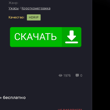
Жанр:
Ужасы
/
Короткометражка
Качество:
HDRIP
1976
0
h» бесплатно