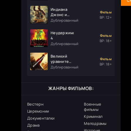
С
Индиана
Фильм
Джонс и
ВР: 12+
колесо
Дублированный
судьбы
Неудержимые
Фильм
4
ВР: 18+
Дублированный
Великий
Фильм
уравнитель
ВР: 18+
3
Дублированный
ЖАНРЫ ФИЛЬМОВ:
Вестерн
Военные
фильмы
Церемонии
Криминал
Документалки
Мелодрамы
Драма
История