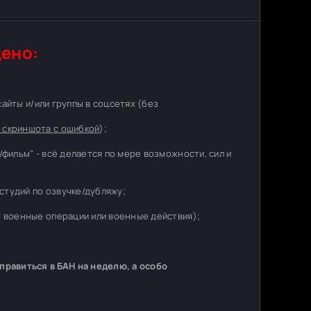
ено:
 сайты и/или группы в соцсетях (без
 скриншота с ошибкой
);
/фильм" - всё делается по мере возможности, сил и
студий по озвучке/дубляжу;
о военные операции или военные действия);
равиться в БАН на неделю, а особо