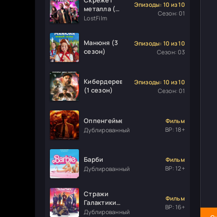
Эпизоды: 10 из 10
металла (1
Сезон: 01
сезон)
LostFilm
Манюня (3
Эпизоды: 10 из 10
сезон)
Сезон: 03
Кибердеревня
Эпизоды: 10 из 10
(1 сезон)
Сезон: 01
Оппенгеймер
Фильм
ВР: 18+
Дублированный
Барби
Фильм
ВР: 12+
Дублированный
Стражи
Фильм
Галактики.
ВР: 16+
Часть 3
Дублированный