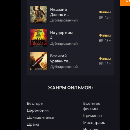
С
Индиана
Фильм
Джонс и
ВР: 12+
колесо
Дублированный
судьбы
Неудержимые
Фильм
4
ВР: 18+
Дублированный
Великий
Фильм
уравнитель
ВР: 18+
3
Дублированный
ЖАНРЫ ФИЛЬМОВ:
Вестерн
Военные
фильмы
Церемонии
Криминал
Документалки
Мелодрамы
Драма
История