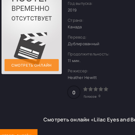
Год выпуска:
2019
Страна:
Канада
Перевод:
Дублированный
Продолжительность:
11 мин.
СМОТРЕТЬ ОНЛАЙН
Режиссер:
Heather Hewitt
0
0
Голосов:
Смотреть онлайн «Lilac Eyes and B