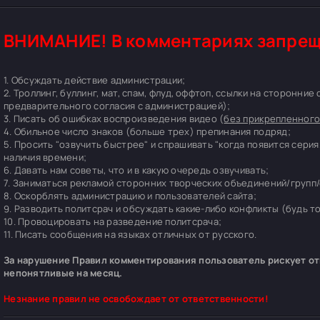
ВНИМАНИЕ! В комментариях запрещ
1. Обсуждать действие администрации;
2. Троллинг, буллинг, мат, спам, флуд, оффтоп, ссылки на сторонние
предварительного согласия с администрацией);
3. Писать об ошибках воспроизведения видео (
без прикрепленного
4. Обильное число знаков (больше трех) препинания подряд;
5. Просить "озвучить быстрее" и спрашивать "когда появится серия
наличия времени;
6. Давать нам советы, что и в какую очередь озвучивать;
7. Заниматься рекламой сторонних творческих объединений/групп/
8. Оскорблять администрацию и пользователей сайта;
9. Разводить политсрач и обсуждать какие-либо конфликты (будь т
10. Провоцировать на разведение политсрача;
11. Писать сообщения на языках отличных от русского.
За нарушение Правил комментирования пользователь рискует отп
непонятливые на месяц.
Незнание правил не освобождает от ответственности!