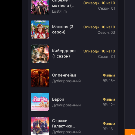
Эпизоды: 10 из 10
металла (1
Сезон: 01
сезон)
LostFilm
Манюня (3
Эпизоды: 10 из 10
сезон)
Сезон: 03
Кибердеревня
Эпизоды: 10 из 10
(1 сезон)
Сезон: 01
Оппенгеймер
Фильм
ВР: 18+
Дублированный
Барби
Фильм
ВР: 12+
Дублированный
Стражи
Фильм
Галактики.
ВР: 16+
Часть 3
Дублированный