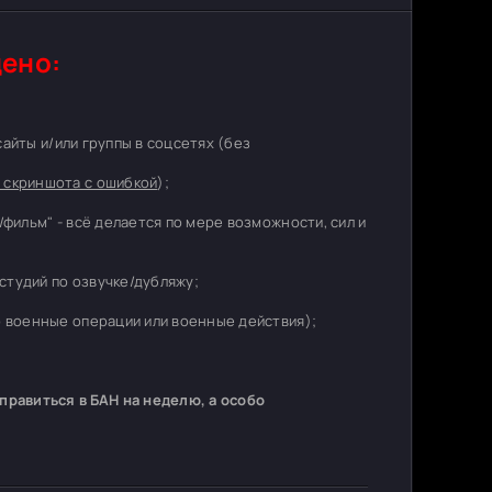
ено:
 сайты и/или группы в соцсетях (без
 скриншота с ошибкой
);
/фильм" - всё делается по мере возможности, сил и
студий по озвучке/дубляжу;
о военные операции или военные действия);
равиться в БАН на неделю, а особо