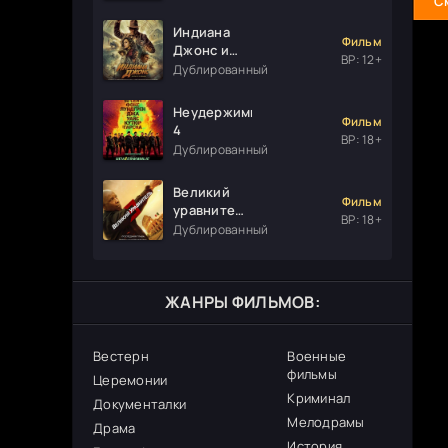
С
Индиана
Фильм
Джонс и
ВР: 12+
колесо
Дублированный
судьбы
Неудержимые
Фильм
4
ВР: 18+
Дублированный
Великий
Фильм
уравнитель
ВР: 18+
3
Дублированный
ЖАНРЫ ФИЛЬМОВ:
Вестерн
Военные
фильмы
Церемонии
Криминал
Документалки
Мелодрамы
Драма
История