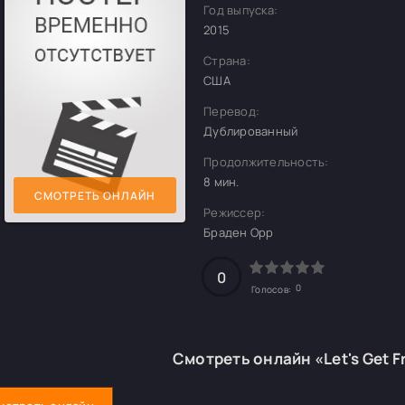
Год выпуска:
2015
Страна:
США
Перевод:
Дублированный
Продолжительность:
8 мин.
СМОТРЕТЬ ОНЛАЙН
Режиссер:
Браден Орр
0
0
Голосов:
Смотреть онлайн «Let's Get 