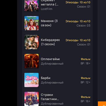
Эпизоды: 10 из 10
металла (1
Сезон: 01
сезон)
LostFilm
Манюня (3
Эпизоды: 10 из 10
сезон)
Сезон: 03
Кибердеревня
Эпизоды: 10 из 10
(1 сезон)
Сезон: 01
Оппенгеймер
Фильм
ВР: 18+
Дублированный
Барби
Фильм
ВР: 12+
Дублированный
Стражи
Фильм
Галактики.
ВР: 16+
Часть 3
Дублированный