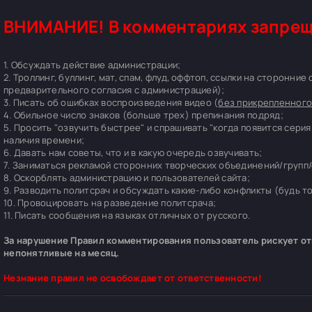
ВНИМАНИЕ! В комментариях запрещ
1. Обсуждать действие администрации;
2. Троллинг, буллинг, мат, спам, флуд, оффтоп, ссылки на сторонние
предварительного согласия с администрацией);
3. Писать об ошибках воспроизведения видео (
без прикрепленного
4. Обильное число знаков (больше трех) препинания подряд;
5. Просить "озвучить быстрее" и спрашивать "когда появится серия
наличия времени;
6. Давать нам советы, что и в какую очередь озвучивать;
7. Заниматься рекламой сторонних творческих объединений/групп/
8. Оскорблять администрацию и пользователей сайта;
9. Разводить политсрач и обсуждать какие-либо конфликты (будь т
10. Провоцировать на разведение политсрача;
11. Писать сообщения на языках отличных от русского.
За нарушение Правил комментирования пользователь рискует отп
непонятливые на месяц.
Незнание правил не освобождает от ответственности!