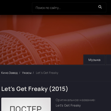
Музыка
Кино Завод
Ужасы
Let's Get Freaky
Let's Get Freaky (2015)
Оригинальное название:
Let's Get Freaky