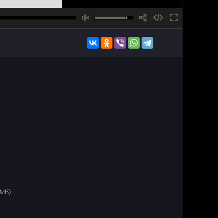
)
 MB)