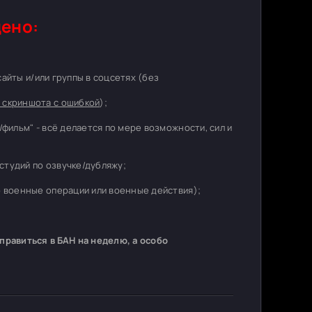
ено:
 сайты и/или группы в соцсетях (без
 скриншота с ошибкой
);
/фильм" - всё делается по мере возможности, сил и
студий по озвучке/дубляжу;
о военные операции или военные действия);
равиться в БАН на неделю, а особо