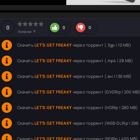
hd2160
hd1440
highres
hd1080
hd720
large
medium
small
tiny
0
0
0
0
Голосов:
Скачать
LET'S GET FREAKY
через торрент (.3gp | 10 MB)
Скачать
LET'S GET FREAKY
через торрент (.mp4 | 28 MB)
Скачать
LET'S GET FREAKY
через торрент (.avi | 136 MB)
Скачать
LET'S GET FREAKY
через торрент (DVDRip | 200 MB
Скачать
LET'S GET FREAKY
через торрент (HDRip | 280 MB)
Скачать
LET'S GET FREAKY
через торрент (WEB-DLRip | 296
Скачать
LET'S GET FREAKY
через торрент (BDRip | 400 MB)