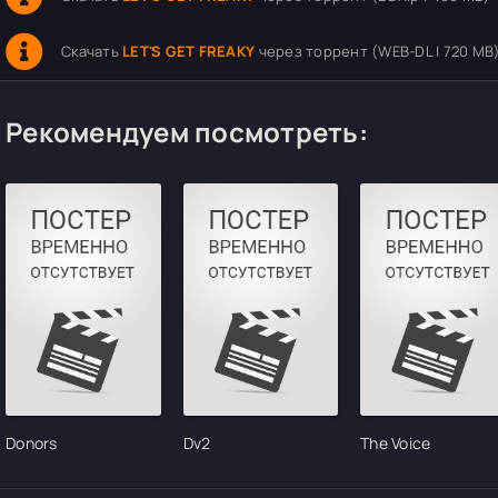
Скачать
LET'S GET FREAKY
через торрент (WEB-DL | 720 MB
Рекомендуем посмотреть:
Donors
Dv2
The Voice