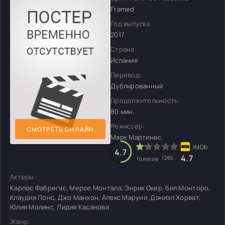
Framed
Год выпуска:
2017
Страна:
Испания
Перевод:
Дублированный
Продолжительность:
80 мин.
Режиссер:
СМОТРЕТЬ ОНЛАЙН
Марк Мартинес
4.7
4.7
1265
Голосов:
Актеры:
Карлос Фабрегас, Мерсе Монтала, Энрик Окер, Бил Монторо,
Клаудия Понс, Джо Манхон, Алекс Маруни, Дэниэл Хорват,
Юлия Молинс, Лидия Касанова
Жанр: