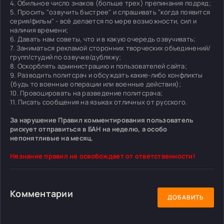
4. Обильное число знаков (больше трех) препинания подряд;
5. Просить "озвучить быстрее" и спрашивать "когда появится
серия/фильм" - всё делается по мере возможности, сил и
наличия времени;
6. Давать нам советы, что и в какую очередь озвучивать;
7. Заниматься рекламой сторонних творческих объединений/
групп/студий по озвучке/дубляжу;
8. Оскорблять администрацию и пользователей сайта;
9. Разводить политсрач и обсуждать какие-либо конфликты
(будь то военные операции или военные действия);
10. Провоцировать на разведение политсрача;
11. Писать сообщения на языках отличных от русского.
За нарушение Правил комментирования пользователь
рискует отправиться в БАН на неделю, а особо
непонятливые на месяц.
Незнание правил не освобождает от ответственности!
Комментарии
ДОБАВИТЬ