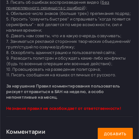
3. Писать об ошибках воспроизведения видео (
без
прикрепленного скриншота с ошибкой
);
4. Обильное число знаков (больше трех) препинания подряд;
5. Просить "озвучить быстрее" и спрашивать "когда появится
серия/фильм" - всё делается по мере возможности, сил и
наличия времени;
6. Давать нам советы, что и в какую очередь озвучивать;
7. Заниматься рекламой сторонних творческих объединений/
групп/студий по озвучке/дубляжу;
8. Оскорблять администрацию и пользователей сайта;
9. Разводить политсрач и обсуждать какие-либо конфликты
(будь то военные операции или военные действия);
10. Провоцировать на разведение политсрача;
11. Писать сообщения на языках отличных от русского.
За нарушение Правил комментирования пользователь
рискует отправиться в БАН на неделю, а особо
непонятливые на месяц.
Незнание правил не освобождает от ответственности!
Комментарии
ДОБАВИТЬ