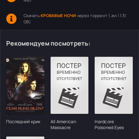
MB)
Скачать
КРОВАВЫЕ НОЧИ
через торрент (.avi | 1.31
GB)
Рекомендуем посмотреть:
Последний крик
All American
Hardcore
Massacre
Poisoned Eyes