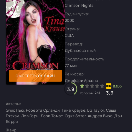
Crimson Nights
Год выпуска:
2000
Страна:
США
Перевод:
Дублированный
Продолжительность:
77 мин.
Режиссер:
СМОТРЕТЬ ОНЛАЙН
Джеффри Арсено
3.9
3.9
241
Голосов:
Актеры:
Элис Лью, Роберта Орланди, Тина Краузе, LG Taylor, Саша
Грэхэм, Лев Горн, Лори Томас, Oguz Sozer, Андреа Биро, Дэн
Берри
Жанр: