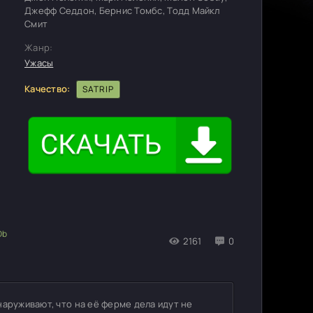
Джефф Седдон, Бернис Томбс, Тодд Майкл
Смит
Жанр:
Ужасы
Качество:
SATRIP
2161
0
наруживают, что на её ферме дела идут не