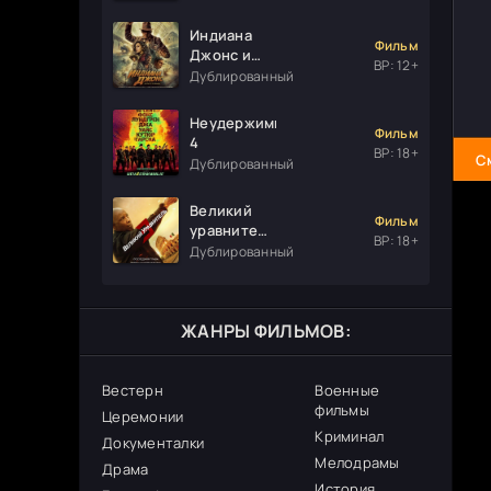
Индиана
Фильм
Джонс и
ВР: 12+
колесо
Дублированный
судьбы
Неудержимые
Фильм
4
ВР: 18+
С
Дублированный
Великий
Фильм
уравнитель
ВР: 18+
3
Дублированный
ЖАНРЫ ФИЛЬМОВ:
Вестерн
Военные
фильмы
Церемонии
Криминал
Документалки
Мелодрамы
Драма
История