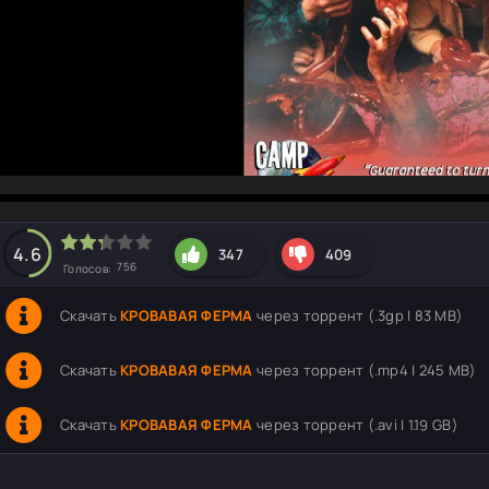
hd2160
hd1440
highres
hd1080
hd720
large
medium
small
tiny
4.6
347
409
756
Голосов:
Скачать
КРОВАВАЯ ФЕРМА
через торрент (.3gp | 83 MB)
Скачать
КРОВАВАЯ ФЕРМА
через торрент (.mp4 | 245 MB)
Скачать
КРОВАВАЯ ФЕРМА
через торрент (.avi | 1.19 GB)