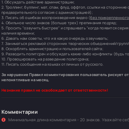
1. Обсуждать действие администрации;
2. Троллинг, буллинг, мат, спам, флуд, оффтоп, ссылки на сторонние
предварительного согласия с администрацией);
3. Писать об ошибках воспроизведения видео (
без прикрепленного
4. Обильное число знаков (больше трех) препинания подряд;
5. Просить "озвучить быстрее" и спрашивать "когда появится серия
наличия времени;
6. Давать нам советы, что и в какую очередь озвучивать;
7. Заниматься рекламой сторонних творческих объединений/групп/
8. Оскорблять администрацию и пользователей сайта;
9. Разводить политсрач и обсуждать какие-либо конфликты (будь т
10. Провоцировать на разведение политсрача;
11. Писать сообщения на языках отличных от русского.
За нарушение Правил комментирования пользователь рискует отп
непонятливые на месяц.
Незнание правил не освобождает от ответственности!
Комментарии
Минимальная длина комментария - 20 знаков. Уважайте себ