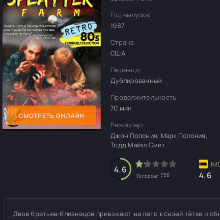
Год выпуска:
1987
Страна:
США
Перевод:
Дублированный
Продолжительность:
70 мин.
СМОТРЕТЬ ОНЛАЙН
Режиссер:
Джон Полония, Марк Полония,
Тодд Майкл Смит
4.6
4.6
756
Голосов:
Двое братьев-близнецов приезжают на лето к своей тётке и об