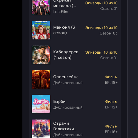
Эпизоды: 10 из 10
металла (1
Сезон: 01
сезон)
LostFilm
Манюня (3
Эпизоды: 10 из 10
сезон)
Сезон: 03
Кибердеревня
Эпизоды: 10 из 10
(1 сезон)
Сезон: 01
Оппенгеймер
Фильм
ВР: 18+
Дублированный
Барби
Фильм
ВР: 12+
Дублированный
Стражи
Фильм
Галактики.
ВР: 16+
Часть 3
Дублированный