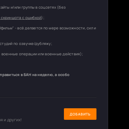
 сайты и/или группы в соцсетях (без
 скриншота с ошибкой
);
/фильм" - всё делается по мере возможности, сил и
студий по озвучке/дубляжу;
о военные операции или военные действия);
равиться в БАН на неделю, а особо
ДОБАВИТЬ
я и других!