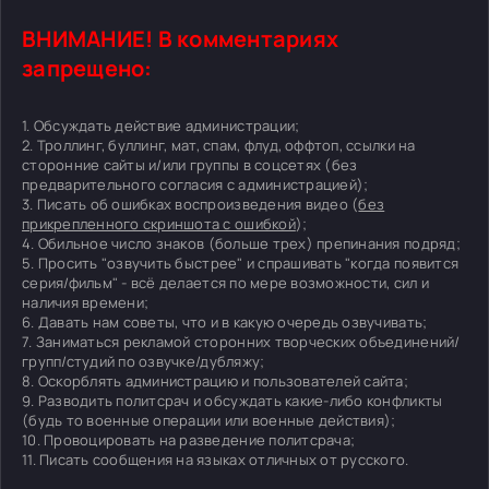
ВНИМАНИЕ! В комментариях
запрещено:
1. Обсуждать действие администрации;
2. Троллинг, буллинг, мат, спам, флуд, оффтоп, ссылки на
сторонние сайты и/или группы в соцсетях (без
предварительного согласия с администрацией);
3. Писать об ошибках воспроизведения видео (
без
прикрепленного скриншота с ошибкой
);
4. Обильное число знаков (больше трех) препинания подряд;
5. Просить "озвучить быстрее" и спрашивать "когда появится
серия/фильм" - всё делается по мере возможности, сил и
наличия времени;
6. Давать нам советы, что и в какую очередь озвучивать;
7. Заниматься рекламой сторонних творческих объединений/
групп/студий по озвучке/дубляжу;
8. Оскорблять администрацию и пользователей сайта;
9. Разводить политсрач и обсуждать какие-либо конфликты
(будь то военные операции или военные действия);
10. Провоцировать на разведение политсрача;
11. Писать сообщения на языках отличных от русского.