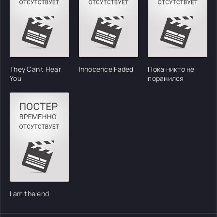
They Can't Hear
Innocence Faded
Пока никто не
You
поранился
I am the end