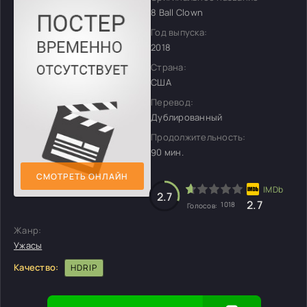
8 Ball Clown
Год выпуска:
2018
Страна:
США
Перевод:
Дублированный
Продолжительность:
90 мин.
СМОТРЕТЬ ОНЛАЙН
2.7
2.7
1018
Голосов:
Жанр:
Ужасы
Качество:
HDRIP