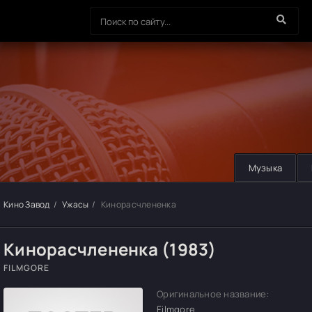
Музыка
Кино Завод
Ужасы
Кинорасчлененка
Кинорасчлененка (1983)
FILMGORE
Оригинальное название:
Filmgore