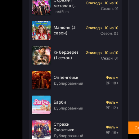
Эпизоды: 10 из 10
металла (1
Сезон: 01
сезон)
LostFilm
Манюня (3
Эпизоды: 10 из 10
сезон)
Сезон: 03
Кибердеревня
Эпизоды: 10 из 10
(1 сезон)
Сезон: 01
Оппенгеймер
Фильм
ВР: 18+
Дублированный
Барби
Фильм
ВР: 12+
Дублированный
Стражи
Фильм
С
Галактики.
ВР: 16+
Часть 3
Дублированный