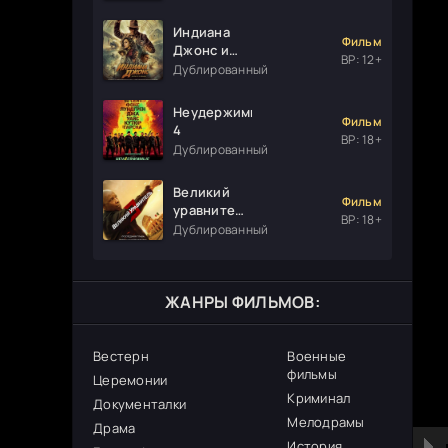
Индиана
Фильм
Джонс и
ВР: 12+
колесо
Дублированный
судьбы
Неудержимые
Фильм
4
ВР: 18+
Дублированный
Великий
Фильм
уравнитель
ВР: 18+
3
Дублированный
ЖАНРЫ ФИЛЬМОВ:
Вестерн
Военные
фильмы
Церемонии
Криминал
Документалки
Мелодрамы
Драма
История