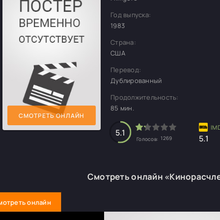
Год выпуска:
1983
Страна:
США
Перевод:
Дублированный
Продолжительность:
85 мин.
СМОТРЕТЬ ОНЛАЙН
5.1
5.1
1269
Голосов:
Смотреть онлайн «Кинорасчл
мотреть онлайн