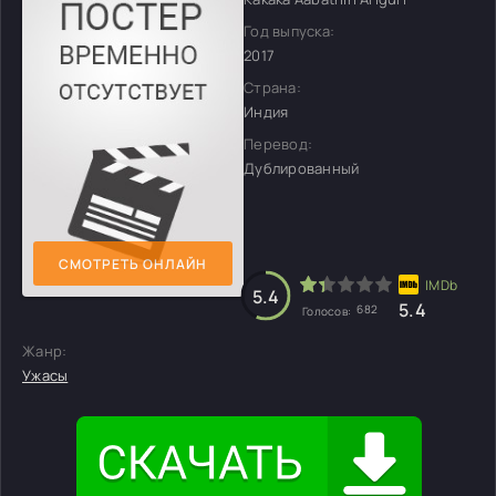
Год выпуска:
2017
Страна:
Индия
Перевод:
Дублированный
СМОТРЕТЬ ОНЛАЙН
5.4
5.4
682
Голосов:
Жанр:
Ужасы