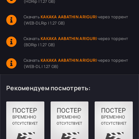
(HDRip | 1.27 GB)
Скачать
KAKAKA AABATHIN ARIGURI
через торрент
(WEB-DLRip | 1.27 GB)
Скачать
KAKAKA AABATHIN ARIGURI
через торрент
(BDRip | 1.27 GB)
Скачать
KAKAKA AABATHIN ARIGURI
через торрент
(WEB-DL | 1.27 GB)
Рекомендуем посмотреть: