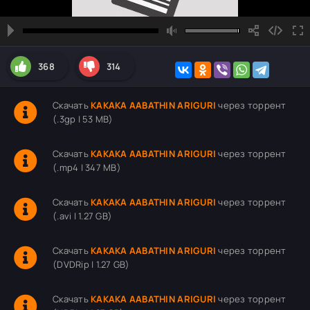
368
314
Скачать
KAKAKA AABATHIN ARIGURI
через торрент
(.3gp | 53 MB)
Скачать
KAKAKA AABATHIN ARIGURI
через торрент
(.mp4 | 347 MB)
Скачать
KAKAKA AABATHIN ARIGURI
через торрент
(.avi | 1.27 GB)
Скачать
KAKAKA AABATHIN ARIGURI
через торрент
(DVDRip | 1.27 GB)
Скачать
KAKAKA AABATHIN ARIGURI
через торрент