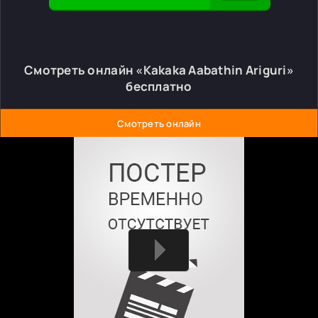
Смотреть онлайн «Kakaka Aabathin Ariguri»
бесплатно
Смотреть онлайн