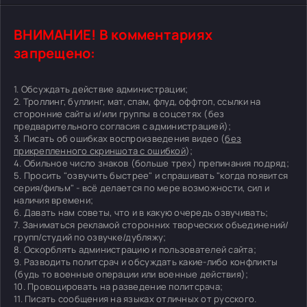
ВНИМАНИЕ! В комментариях
запрещено:
1. Обсуждать действие администрации;
2. Троллинг, буллинг, мат, спам, флуд, оффтоп, ссылки на
сторонние сайты и/или группы в соцсетях (без
предварительного согласия с администрацией);
3. Писать об ошибках воспроизведения видео (
без
прикрепленного скриншота с ошибкой
);
4. Обильное число знаков (больше трех) препинания подряд;
5. Просить "озвучить быстрее" и спрашивать "когда появится
серия/фильм" - всё делается по мере возможности, сил и
наличия времени;
6. Давать нам советы, что и в какую очередь озвучивать;
7. Заниматься рекламой сторонних творческих объединений/
групп/студий по озвучке/дубляжу;
8. Оскорблять администрацию и пользователей сайта;
9. Разводить политсрач и обсуждать какие-либо конфликты
(будь то военные операции или военные действия);
10. Провоцировать на разведение политсрача;
11. Писать сообщения на языках отличных от русского.