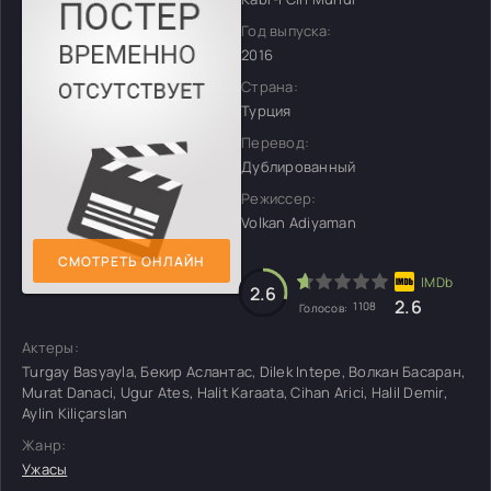
Год выпуска:
2016
Страна:
Турция
Перевод:
Дублированный
Режиссер:
Volkan Adiyaman
СМОТРЕТЬ ОНЛАЙН
2.6
2.6
1108
Голосов:
Актеры:
Turgay Basyayla, Бекир Аслантас, Dilek Intepe, Волкан Басаран,
Murat Danaci, Ugur Ates, Halit Karaata, Cihan Arici, Halil Demir,
Aylin Kiliçarslan
Жанр:
Ужасы