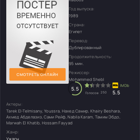
Год выпуска:
1989
Страна:
Египет
Перевод:
Дублированный
Продолжительность:
95 мин.
Режиссер:
СМОТРЕТЬ ОНЛАЙН
Mohammed Shebl
5.5
5.5
250
Голосов:
Актеры:
Tarek El-Telmisany, Youssra, Нахед Самир, Khairy Beshara,
Ахмед Абделазиз, Сами Рейф, Nabila Karam, Тамим Эбдо,
Marwah El Khatib, Hossam Fayyad
Жанр:
Ужасы