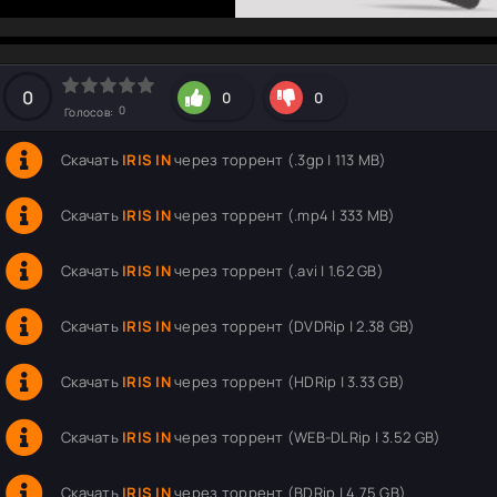
hd2160
hd1440
highres
hd1080
hd720
large
medium
small
tiny
0
0
0
0
Голосов:
Скачать
IRIS IN
через торрент (.3gp | 113 MB)
Скачать
IRIS IN
через торрент (.mp4 | 333 MB)
Скачать
IRIS IN
через торрент (.avi | 1.62 GB)
Скачать
IRIS IN
через торрент (DVDRip | 2.38 GB)
Скачать
IRIS IN
через торрент (HDRip | 3.33 GB)
Скачать
IRIS IN
через торрент (WEB-DLRip | 3.52 GB)
Скачать
IRIS IN
через торрент (BDRip | 4.75 GB)