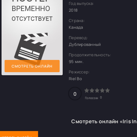
Год выпуска:
2018
Страна:
Канада
Перевод:
Дублированный
Продолжительность:
95 мин.
СМОТРЕТЬ ОНЛАЙН
Режиссер:
Riel Bo
0
0
Голосов:
Смотреть онлайн «Iris I