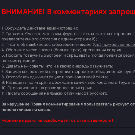
ВНИМАНИЕ! В комментариях запрещ
1. Обсуждать действие администрации;
2. Троллинг, буллинг, мат, спам, флуд, оффтоп, ссылки на сторонние
предварительного согласия с администрацией);
3. Писать об ошибках воспроизведения видео (
без прикрепленного
4. Обильное число знаков (больше трех) препинания подряд;
5. Просить "озвучить быстрее" и спрашивать "когда появится серия
наличия времени;
6. Давать нам советы, что и в какую очередь озвучивать;
7. Заниматься рекламой сторонних творческих объединений/групп/
8. Оскорблять администрацию и пользователей сайта;
9. Разводить политсрач и обсуждать какие-либо конфликты (будь т
10. Провоцировать на разведение политсрача;
11. Писать сообщения на языках отличных от русского.
За нарушение Правил комментирования пользователь рискует отп
непонятливые на месяц.
Незнание правил не освобождает от ответственности!