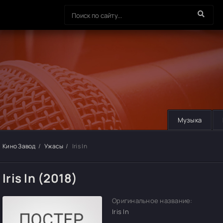
Музыка
Кино Завод
Ужасы
Iris In
Iris In (2018)
Оригинальное название:
Iris In