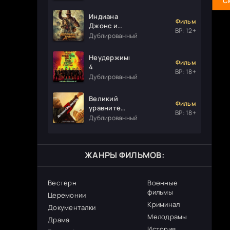
С
Индиана
Фильм
Джонс и
ВР: 12+
колесо
Дублированный
судьбы
Неудержимые
Фильм
4
ВР: 18+
Дублированный
Великий
Фильм
уравнитель
ВР: 18+
3
Дублированный
ЖАНРЫ ФИЛЬМОВ:
Вестерн
Военные
фильмы
Церемонии
Криминал
Документалки
Мелодрамы
Драма
История