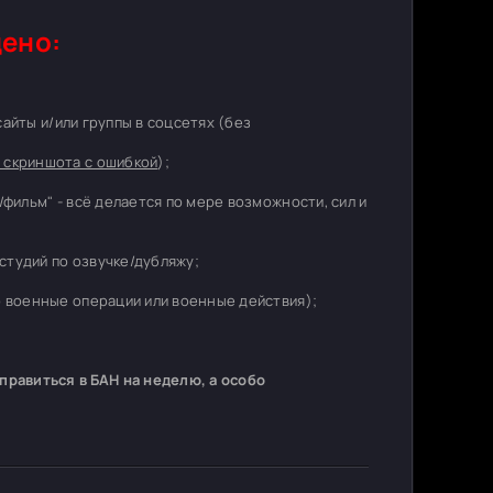
ено:
 сайты и/или группы в соцсетях (без
 скриншота с ошибкой
);
/фильм" - всё делается по мере возможности, сил и
студий по озвучке/дубляжу;
о военные операции или военные действия);
равиться в БАН на неделю, а особо