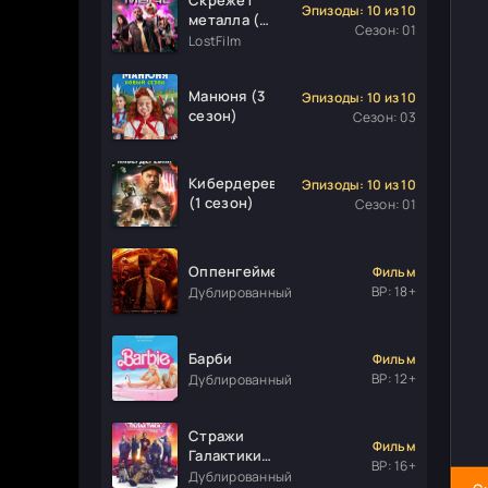
Эпизоды: 10 из 10
металла (1
Сезон: 01
сезон)
LostFilm
Манюня (3
Эпизоды: 10 из 10
сезон)
Сезон: 03
Кибердеревня
Эпизоды: 10 из 10
(1 сезон)
Сезон: 01
Оппенгеймер
Фильм
ВР: 18+
Дублированный
Барби
Фильм
ВР: 12+
Дублированный
Стражи
Фильм
Галактики.
ВР: 16+
Часть 3
Дублированный