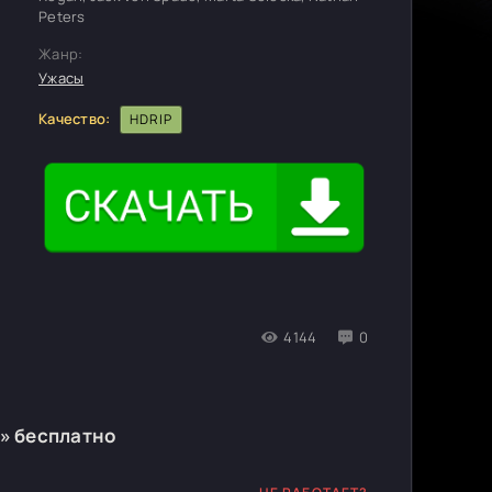
Peters
Жанр:
Ужасы
Качество:
HDRIP
4144
0
n» бесплатно