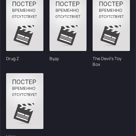
Drug Z
Вуду
The Devil's Toy
Box