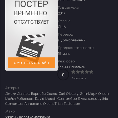
Год выпуска:
2017
Страна:
США
Перевод:
Дублированный
Продолжительность:
15 мин.
Режиссер:
СМОТРЕТЬ ОНЛАЙН
Гленн Спиллман
0
0
Голосов:
Актеры:
Джеки Даллас, Барнеби Фоллс, Carl O'Leary, Энн-Мари Олсен,
Майкл Робинсон, David Massil, Септембер Д’Анджело, Lythia
Cervantes, Annemarie Olsen, Trish Tatterson
Жанр:
Ужасы
/
Короткометражка