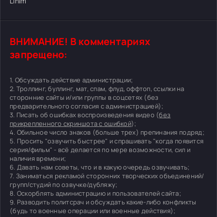
Lihim
ВНИМАНИЕ! В комментариях
запрещено:
1. Обсуждать действие администрации;
2. Троллинг, буллинг, мат, спам, флуд, оффтоп, ссылки на
сторонние сайты и/или группы в соцсетях (без
предварительного согласия с администрацией);
3. Писать об ошибках воспроизведения видео (
без
прикрепленного скриншота с ошибкой
);
4. Обильное число знаков (больше трех) препинания подряд;
5. Просить "озвучить быстрее" и спрашивать "когда появится
серия/фильм" - всё делается по мере возможности, сил и
наличия времени;
6. Давать нам советы, что и в какую очередь озвучивать;
7. Заниматься рекламой сторонних творческих объединений/
групп/студий по озвучке/дубляжу;
8. Оскорблять администрацию и пользователей сайта;
9. Разводить политсрач и обсуждать какие-либо конфликты
(будь то военные операции или военные действия);