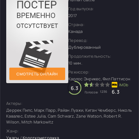
Год выпуска:
2017
Страна:
Канада
Перевод:
Дублированный
Продолжительность:
10 мин.
Режиссер:
СМОТРЕТЬ ОНЛАЙН
Карлос Энрикес, Фил Паттисон
6.3
6.3
1236
Голосов:
Актеры:
Деррек Пилс, Марк Парр, Райан Луажи, Киган Чемберс, Николь
Кавалес, Estee Julia, Cam Schwarz, Zane Watson, Robert R.
Wilson, Mitch Markowitz
Жанр:
Ужасы
/
Короткометражка