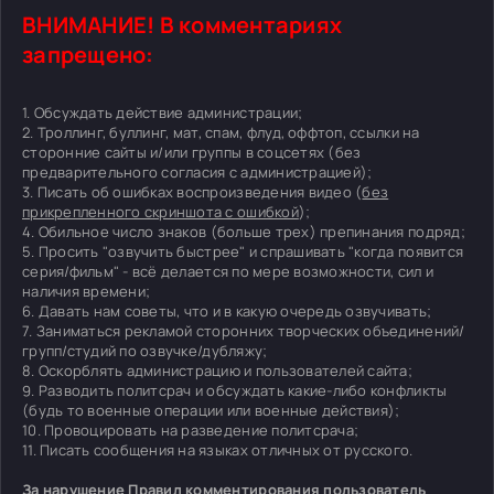
ВНИМАНИЕ! В комментариях
запрещено:
1. Обсуждать действие администрации;
2. Троллинг, буллинг, мат, спам, флуд, оффтоп, ссылки на
сторонние сайты и/или группы в соцсетях (без
предварительного согласия с администрацией);
3. Писать об ошибках воспроизведения видео (
без
прикрепленного скриншота с ошибкой
);
4. Обильное число знаков (больше трех) препинания подряд;
5. Просить "озвучить быстрее" и спрашивать "когда появится
серия/фильм" - всё делается по мере возможности, сил и
наличия времени;
6. Давать нам советы, что и в какую очередь озвучивать;
7. Заниматься рекламой сторонних творческих объединений/
групп/студий по озвучке/дубляжу;
8. Оскорблять администрацию и пользователей сайта;
9. Разводить политсрач и обсуждать какие-либо конфликты
(будь то военные операции или военные действия);
10. Провоцировать на разведение политсрача;
11. Писать сообщения на языках отличных от русского.
За нарушение Правил комментирования пользователь