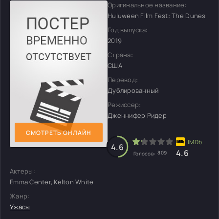
Оригинальное название:
Huluween Film Fest: The Dunes
Год выпуска:
2019
Страна:
США
Перевод:
Дублированный
Режиссер:
Дженнифер Ридер
СМОТРЕТЬ ОНЛАЙН
4.6
4.6
809
Голосов:
Актеры:
Emma Center, Kelton White
Жанр:
Ужасы