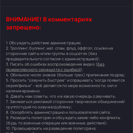
ВНИМАНИЕ! В комментариях
запрещено:
1. Обсуждать действие администрации;
2. Троллинг, буллинг, мат, спам, флуд, оффтоп, ссылки на
сторонние сайты и/или группы в соцсетях (без
предварительного согласия с администрацией);
3. Писать об ошибках воспроизведения видео (
без
прикрепленного скриншота с ошибкой
);
4. Обильное число знаков (больше трех) препинания подряд;
5. Просить "озвучить быстрее" и спрашивать "когда появится
серия/фильм" - всё делается по мере возможности, сил и
наличия времени;
6. Давать нам советы, что и в какую очередь озвучивать;
7. Заниматься рекламой сторонних творческих объединений/
групп/студий по озвучке/дубляжу;
8. Оскорблять администрацию и пользователей сайта;
9. Разводить политсрач и обсуждать какие-либо конфликты
(будь то военные операции или военные действия);
10. Провоцировать на разведение политсрача;