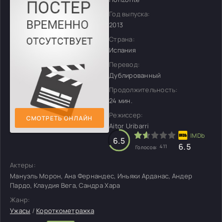
Год выпуска:
2013
Страна:
Испания
Перевод:
Дублированный
Продолжительность:
24 мин.
Режиссер:
СМОТРЕТЬ ОНЛАЙН
Aitor Uribarri
6.5
6.5
411
Голосов:
Актеры:
Мануэль Морон, Ана Фернандес, Иньяки Арданас, Андер
Пардо, Клаудия Вега, Сандра Хара
Жанр:
Ужасы
/
Короткометражка