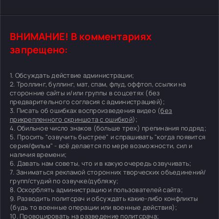
ВНИМАНИЕ! В комментариях
запрещено:
1. Обсуждать действие администрации;
2. Троллинг, буллинг, мат, спам, флуд, оффтоп, ссылки на
сторонние сайты и/или группы в соцсетях (без
предварительного согласия с администрацией);
3. Писать об ошибках воспроизведения видео (
без
прикрепленного скриншота с ошибкой
);
4. Обильное число знаков (больше трех) препинания подряд;
5. Просить "озвучить быстрее" и спрашивать "когда появится
серия/фильм" - всё делается по мере возможности, сил и
наличия времени;
6. Давать нам советы, что и в какую очередь озвучивать;
7. Заниматься рекламой сторонних творческих объединений/
групп/студий по озвучке/дубляжу;
8. Оскорблять администрацию и пользователей сайта;
9. Разводить политсрач и обсуждать какие-либо конфликты
(будь то военные операции или военные действия);
10. Провоцировать на разведение политсрача;