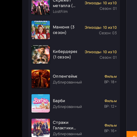
Эпизоды: 10 из 10
металла (1
Сезон: 01
сезон)
LostFilm
Манюня (3
Эпизоды: 10 из 10
сезон)
Сезон: 03
Кибердеревня
Эпизоды: 10 из 10
(1 сезон)
Сезон: 01
Оппенгеймер
Фильм
ВР: 18+
Дублированный
Барби
Фильм
ВР: 12+
Дублированный
Стражи
Фильм
Галактики.
ВР: 16+
Часть 3
Дублированный