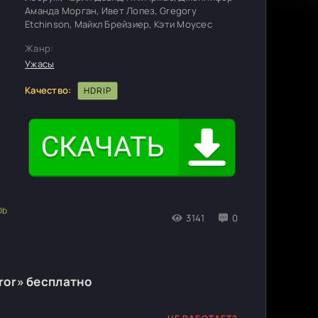
Аманда Морган, Ивет Лопез, Gregory
Etchinson, Майкл Брейзиер, Кэти Моусес
Жанр:
Ужасы
Качество:
HDRIP
3141
0
ror» бесплатно