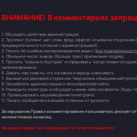
ВНИМАНИЕ! В комментариях запрещ
1. Обсуждать действие администрации;
2. Троллинг, буллинг, мат, спам, флуд, оффтоп, ссылки на сторонние
предварительного согласия с администрацией);
3. Писать об ошибках воспроизведения видео (
без прикрепленного
4. Обильное число знаков (больше трех) препинания подряд;
5. Просить "озвучить быстрее" и спрашивать "когда появится серия
наличия времени;
6. Давать нам советы, что и в какую очередь озвучивать;
7. Заниматься рекламой сторонних творческих объединений/групп/
8. Оскорблять администрацию и пользователей сайта;
9. Разводить политсрач и обсуждать какие-либо конфликты (будь т
10. Провоцировать на разведение политсрача;
11. Писать сообщения на языках отличных от русского.
За нарушение Правил комментирования пользователь рискует отп
непонятливые на месяц.
Незнание правил не освобождает от ответственности!