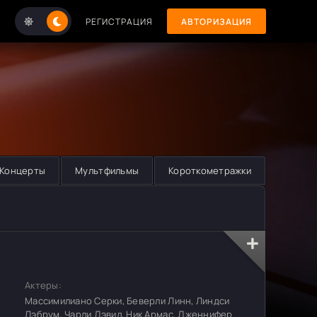
РЕГИСТРАЦИЯ
АВТОРИЗАЦИЯ
Концерты
Мультфильмы
Короткометражки
Актеры:
Массимилиано Серки, Беверли Линн, Линдси
Лэбрум, Чарли Дэвид, Ник Армас, Дженнифер