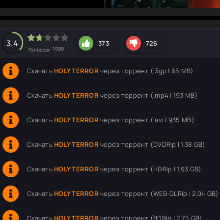
hd2160
hd1440
highres
hd1080
hd720
large
medium
small
tiny
3.4
373
726
1099
Голосов:
Скачать
HOLY TERROR
через торрент (.3gp | 65 MB)
Скачать
HOLY TERROR
через торрент (.mp4 | 193 MB)
Скачать
HOLY TERROR
через торрент (.avi | 935 MB)
Скачать
HOLY TERROR
через торрент (DVDRip | 1.38 GB)
Скачать
HOLY TERROR
через торрент (HDRip | 1.93 GB)
Скачать
HOLY TERROR
через торрент (WEB-DLRip | 2.04 GB)
Скачать
HOLY TERROR
через торрент (BDRip | 2.75 GB)