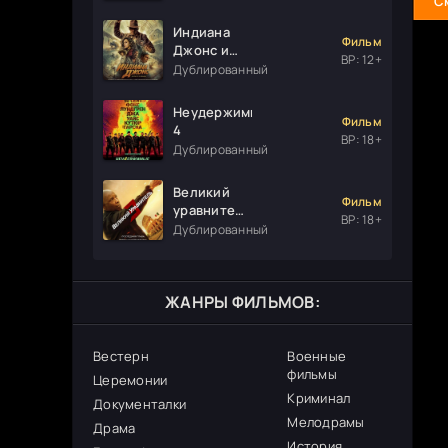
С
Индиана
Фильм
Джонс и
ВР: 12+
колесо
Дублированный
судьбы
Неудержимые
Фильм
4
ВР: 18+
Дублированный
Великий
Фильм
уравнитель
ВР: 18+
3
Дублированный
ЖАНРЫ ФИЛЬМОВ:
Вестерн
Военные
фильмы
Церемонии
Криминал
Документалки
Мелодрамы
Драма
История