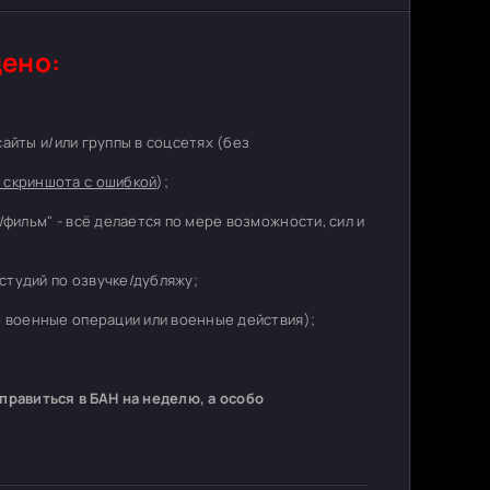
ено:
 сайты и/или группы в соцсетях (без
 скриншота с ошибкой
);
/фильм" - всё делается по мере возможности, сил и
студий по озвучке/дубляжу;
о военные операции или военные действия);
равиться в БАН на неделю, а особо