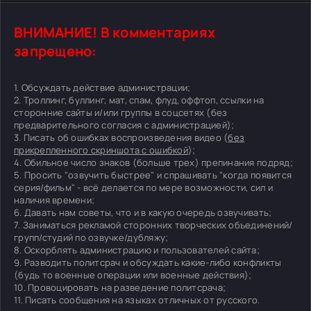
ВНИМАНИЕ! В комментариях
запрещено:
1. Обсуждать действие администрации;
2. Троллинг, буллинг, мат, спам, флуд, оффтоп, ссылки на
сторонние сайты и/или группы в соцсетях (без
предварительного согласия с администрацией);
3. Писать об ошибках воспроизведения видео (
без
прикрепленного скриншота с ошибкой
);
4. Обильное число знаков (больше трех) препинания подряд;
5. Просить "озвучить быстрее" и спрашивать "когда появится
серия/фильм" - всё делается по мере возможности, сил и
наличия времени;
6. Давать нам советы, что и в какую очередь озвучивать;
7. Заниматься рекламой сторонних творческих объединений/
групп/студий по озвучке/дубляжу;
8. Оскорблять администрацию и пользователей сайта;
9. Разводить политсрач и обсуждать какие-либо конфликты
(будь то военные операции или военные действия);
10. Провоцировать на разведение политсрача;
11. Писать сообщения на языках отличных от русского.