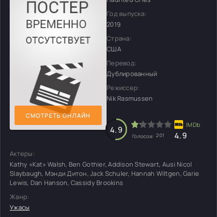
Год выпуска:
2019
Страна:
США
Перевод:
Дублированный
Режиссер:
Nik Rasmussen
СМОТРЕТЬ ОНЛАЙН
4.9
4.9
201
Голосов:
Актеры:
Kathy «Kat» Walsh, Ben Gothier, Addison Stewart, Ausi Nicol
Slaybaugh, Мэнди Дитон, Jack Schuler, Hannah Wiltgen, Garie
Lewis, Dan Hanson, Cassidy Brookins
Жанр:
Ужасы