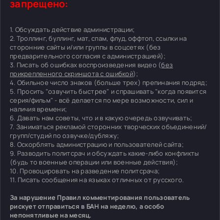
запрещено:
1. Обсуждать действие администрации;
2. Троллинг, буллинг, мат, спам, флуд, оффтоп, ссылки на
сторонние сайты и/или группы в соцсетях (без
предварительного согласия с администрацией);
3. Писать об ошибках воспроизведения видео (
без
прикрепленного скриншота с ошибкой
);
4. Обильное число знаков (больше трех) препинания подряд;
5. Просить "озвучить быстрее" и спрашивать "когда появится
серия/фильм" - всё делается по мере возможности, сил и
наличия времени;
6. Давать нам советы, что и в какую очередь озвучивать;
7. Заниматься рекламой сторонних творческих объединений/
групп/студий по озвучке/дубляжу;
8. Оскорблять администрацию и пользователей сайта;
9. Разводить политсрач и обсуждать какие-либо конфликты
(будь то военные операции или военные действия);
10. Провоцировать на разведение политсрача;
11. Писать сообщения на языках отличных от русского.
За нарушение Правил комментирования пользователь
рискует отправиться в БАН на неделю, а особо
непонятливые на месяц.