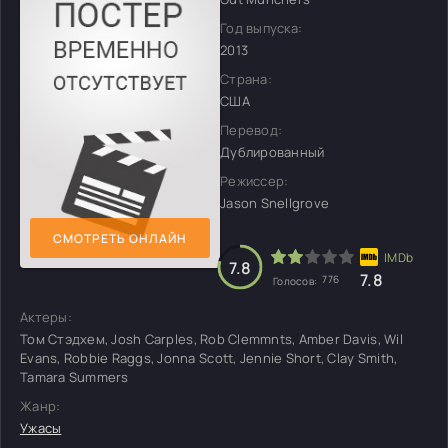
Год выпуска:
2013
Страна:
США
Перевод:
Дублированный
Режиссер:
Jason Snellgrove
СМОТРЕТЬ ОНЛАЙН
7.8
7.8
776
Голосов:
Актеры:
Том Стэдхем, Josh Carples, Rob Clemmnts, Amber Davis, Wil
Evans, Robbie Raggs, Jonna Scott, Jennie Short, Clay Smith,
Tamara Summers
Жанр:
Ужасы