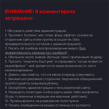
ВНИМАНИЕ! В комментариях
запрещено:
1. Обсуждать действие администрации;
2. Троллинг, буллинг, мат, спам, флуд, оффтоп, ссылки на
сторонние сайты и/или группы в соцсетях (без
предварительного согласия с администрацией);
3. Писать об ошибках воспроизведения видео (
без
прикрепленного скриншота с ошибкой
);
4. Обильное число знаков (больше трех) препинания подряд;
5. Просить "озвучить быстрее" и спрашивать "когда появится
серия/фильм" - всё делается по мере возможности, сил и
наличия времени;
6. Давать нам советы, что и в какую очередь озвучивать;
7. Заниматься рекламой сторонних творческих объединений/
групп/студий по озвучке/дубляжу;
8. Оскорблять администрацию и пользователей сайта;
9. Разводить политсрач и обсуждать какие-либо конфликты
(будь то военные операции или военные действия);
10. Провоцировать на разведение политсрача;
11. Писать сообщения на языках отличных от русского.