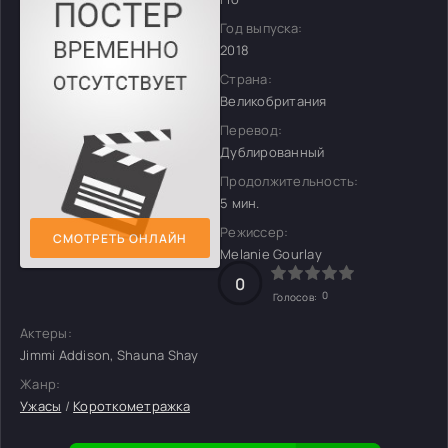
Год выпуска:
2018
Страна:
Великобритания
Перевод:
Дублированный
Продолжительность:
5 мин.
Режиссер:
СМОТРЕТЬ ОНЛАЙН
Melanie Gourlay
0
0
Голосов:
Актеры:
Jimmi Addison, Shauna Shay
Жанр:
Ужасы
/
Короткометражка