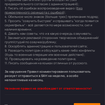
предварительного согласия с администрацией);
3. Писать об ошибках воспроизведения видео (
без
прикрепленного скриншота с ошибкой
);
4. Обильное число знаков (больше трех) препинания подряд;
5. Просить "озвучить быстрее" и спрашивать "когда появится
серия/фильм" - всё делается по мере возможности, сил и
наличия времени;
6. Давать нам советы, что и в какую очередь озвучивать;
7. Заниматься рекламой сторонних творческих объединений/
групп/студий по озвучке/дубляжу;
8. Оскорблять администрацию и пользователей сайта;
9. Разводить политсрач и обсуждать какие-либо конфликты
(будь то военные операции или военные действия);
10. Провоцировать на разведение политсрача;
11. Писать сообщения на языках отличных от русского.
За нарушение Правил комментирования пользователь
рискует отправиться в БАН на неделю, а особо
непонятливые на месяц.
Незнание правил не освобождает от ответственности!