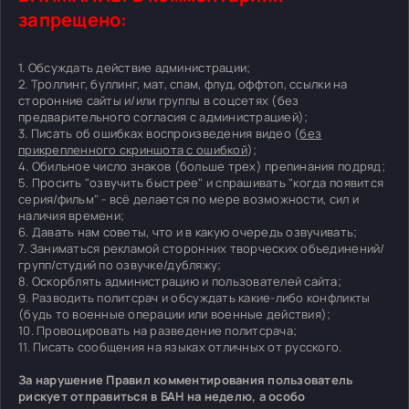
запрещено:
1. Обсуждать действие администрации;
2. Троллинг, буллинг, мат, спам, флуд, оффтоп, ссылки на
сторонние сайты и/или группы в соцсетях (без
предварительного согласия с администрацией);
3. Писать об ошибках воспроизведения видео (
без
прикрепленного скриншота с ошибкой
);
4. Обильное число знаков (больше трех) препинания подряд;
5. Просить "озвучить быстрее" и спрашивать "когда появится
серия/фильм" - всё делается по мере возможности, сил и
наличия времени;
6. Давать нам советы, что и в какую очередь озвучивать;
7. Заниматься рекламой сторонних творческих объединений/
групп/студий по озвучке/дубляжу;
8. Оскорблять администрацию и пользователей сайта;
9. Разводить политсрач и обсуждать какие-либо конфликты
(будь то военные операции или военные действия);
10. Провоцировать на разведение политсрача;
11. Писать сообщения на языках отличных от русского.
За нарушение Правил комментирования пользователь
рискует отправиться в БАН на неделю, а особо