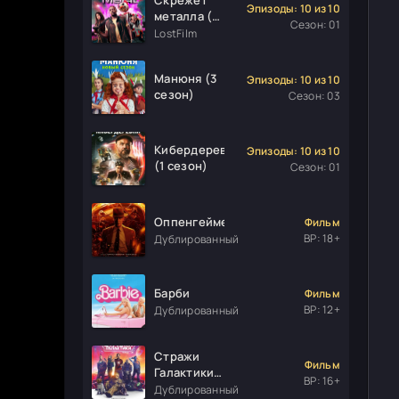
Эпизоды: 10 из 10
металла (1
Сезон: 01
сезон)
LostFilm
Манюня (3
Эпизоды: 10 из 10
сезон)
Сезон: 03
Кибердеревня
Эпизоды: 10 из 10
(1 сезон)
Сезон: 01
Оппенгеймер
Фильм
ВР: 18+
Дублированный
Барби
Фильм
ВР: 12+
Дублированный
Стражи
Фильм
Галактики.
ВР: 16+
Часть 3
Дублированный