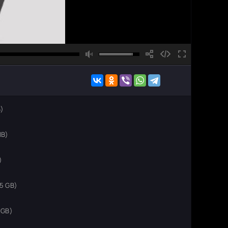
B)
MB)
)
5 GB)
 GB)