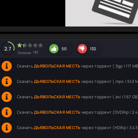
hd2160
hd1440
highres
hd1080
hd720
large
medium
small
tiny
2.7
50
132
182
Голосов:
Скачать
ДЬЯВОЛЬСКАЯ МЕСТЬ
через торрент (.3gp | 117 M
Скачать
ДЬЯВОЛЬСКАЯ МЕСТЬ
через торрент (.mp4 | 343 
Скачать
ДЬЯВОЛЬСКАЯ МЕСТЬ
через торрент (.avi | 1.67 GB
Скачать
ДЬЯВОЛЬСКАЯ МЕСТЬ
через торрент (DVDRip | 2.4
Скачать
ДЬЯВОЛЬСКАЯ МЕСТЬ
через торрент (HDRip | 3.43