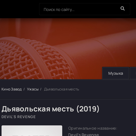
Музыка
Кино Завод
Ужасы
Дьявольская месть
Дьявольская месть (2019)
DEVIL'S REVENGE
Оригинальное название:
Devil's Revenge