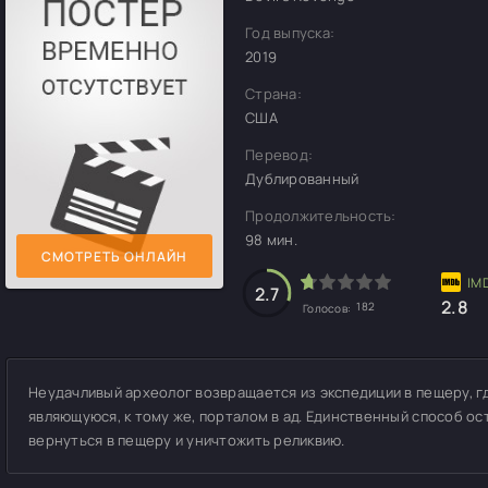
Год выпуска:
2019
Страна:
США
Перевод:
Дублированный
Продолжительность:
98 мин.
СМОТРЕТЬ ОНЛАЙН
2.7
2.8
182
Голосов:
Неудачливый археолог возвращается из экспедиции в пещеру, г
являющуюся, к тому же, порталом в ад. Единственный способ ос
вернуться в пещеру и уничтожить реликвию.