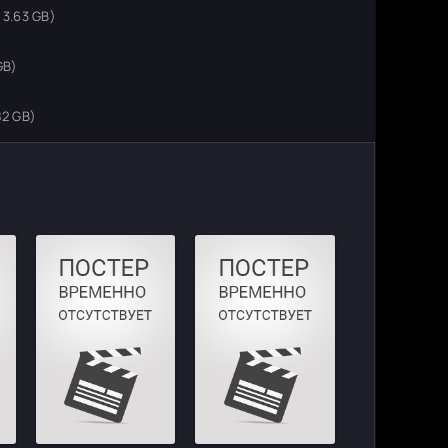
 3.63 GB)
GB)
82 GB)