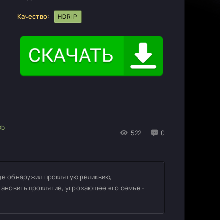
Качество:
HDRIP
522
0
де обнаружил проклятую реликвию,
тановить проклятие, угрожающее его семье -