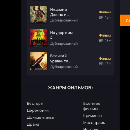
Индиана
Фильм
Джонс и
ВР: 12+
колесо
Дублированный
С
судьбы
Неудержимые
Фильм
4
ВР: 18+
Дублированный
Великий
Фильм
уравнитель
ВР: 18+
3
Дублированный
ЖАНРЫ ФИЛЬМОВ:
Вестерн
Военные
фильмы
Церемонии
Криминал
Документалки
Мелодрамы
Драма
История