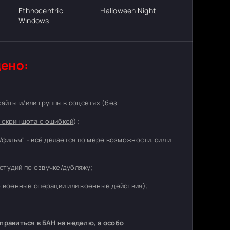
Ethnocentric
Halloween Night
Windows
ено:
 сайты и/или группы в соцсетях (без
 скриншота с ошибкой
);
/фильм" - всё делается по мере возможности, сил и
студий по озвучке/дубляжу;
о военные операции или военные действия);
равиться в БАН на неделю, а особо