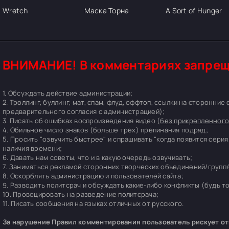
Wretch
Маска Торна
A Sort of Hunger
ВНИМАНИЕ! В комментариях запрещ
1. Обсуждать действие администрации;
2. Троллинг, буллинг, мат, спам, флуд, оффтоп, ссылки на сторонние
предварительного согласия с администрацией);
3. Писать об ошибках воспроизведения видео (
без прикрепленного
4. Обильное число знаков (больше трех) препинания подряд;
5. Просить "озвучить быстрее" и спрашивать "когда появится серия
наличия времени;
6. Давать нам советы, что и в какую очередь озвучивать;
7. Заниматься рекламой сторонних творческих объединений/групп/
8. Оскорблять администрацию и пользователей сайта;
9. Разводить политсрач и обсуждать какие-либо конфликты (будь т
10. Провоцировать на разведение политсрача;
11. Писать сообщения на языках отличных от русского.
За нарушение Правил комментирования пользователь рискует отп