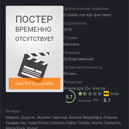
Оригинальное название:
El diablo me dijo qué hacer
Год выпуска:
2019
Страна:
Мексика
Перевод:
Дублированный
Продолжительность:
83 мин.
Режиссер:
СМОТРЕТЬ ОНЛАЙН
Алехандро Дж. Алегре
5.7
5.7
330
Голосов:
Актеры:
Маркос Дуарте, Энджел Гарница, Бланка Феррейра, Энрике
Сервантес, Isaac Perez Calzada, Pablo Toledo, Micho Camacho,
María Pura, Хорус