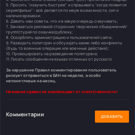
5. Просить "озвучить быстрее" и спрашивать "когда появится
серия/фильм" - всё делается по мере возможности, сил и
наличия времени;
6. Давать нам советы, что и в какую очередь озвучивать;
7. Заниматься рекламой сторонних творческих объединений/
групп/студий по озвучке/дубляжу;
8. Оскорблять администрацию и пользователей сайта;
9. Разводить политсрач и обсуждать какие-либо конфликты
(будь то военные операции или военные действия);
10. Провоцировать на разведение политсрача;
11. Писать сообщения на языках отличных от русского.
За нарушение Правил комментирования пользователь
рискует отправиться в БАН на неделю, а особо
непонятливые на месяц.
Незнание правил не освобождает от ответственности!
Комментарии
ДОБАВИТЬ