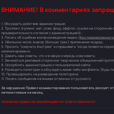
ВНИМАНИЕ! В комментариях запрещ
1. Обсуждать действие администрации;
2. Троллинг, буллинг, мат, спам, флуд, оффтоп, ссылки на сторонние
предварительного согласия с администрацией);
3. Писать об ошибках воспроизведения видео (
без прикрепленного
4. Обильное число знаков (больше трех) препинания подряд;
5. Просить "озвучить быстрее" и спрашивать "когда появится серия
наличия времени;
6. Давать нам советы, что и в какую очередь озвучивать;
7. Заниматься рекламой сторонних творческих объединений/групп/
8. Оскорблять администрацию и пользователей сайта;
9. Разводить политсрач и обсуждать какие-либо конфликты (будь т
10. Провоцировать на разведение политсрача;
11. Писать сообщения на языках отличных от русского.
За нарушение Правил комментирования пользователь рискует отп
непонятливые на месяц.
Незнание правил не освобождает от ответственности!