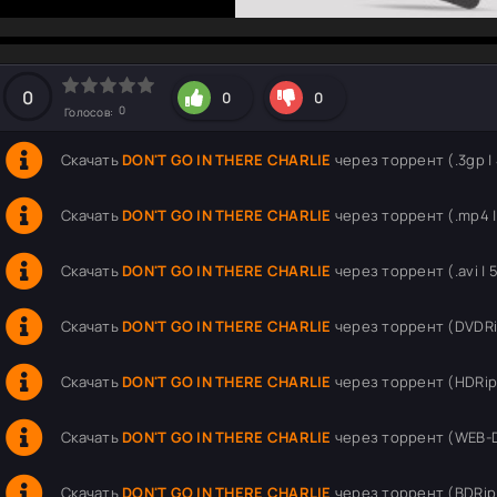
hd2160
hd1440
highres
hd1080
hd720
large
medium
small
tiny
0
0
0
0
Голосов:
Скачать
DON'T GO IN THERE CHARLIE
через торрент (.3gp |
Скачать
DON'T GO IN THERE CHARLIE
через торрент (.mp4 |
Скачать
DON'T GO IN THERE CHARLIE
через торрент (.avi | 
Скачать
DON'T GO IN THERE CHARLIE
через торрент (DVDRip
Скачать
DON'T GO IN THERE CHARLIE
через торрент (HDRip 
Скачать
DON'T GO IN THERE CHARLIE
через торрент (WEB-DL
Скачать
DON'T GO IN THERE CHARLIE
через торрент (BDRip 