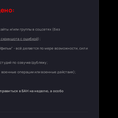
ено:
 сайты и/или группы в соцсетях (без
 скриншота с ошибкой
);
/фильм" - всё делается по мере возможности, сил и
студий по озвучке/дубляжу;
о военные операции или военные действия);
равиться в БАН на неделю, а особо