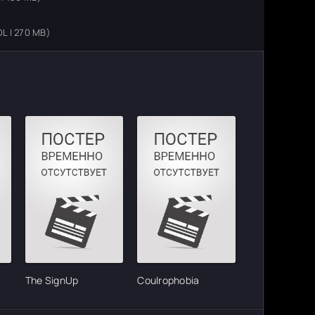
L | 270 MB)
The SignUp
Coulrophobia