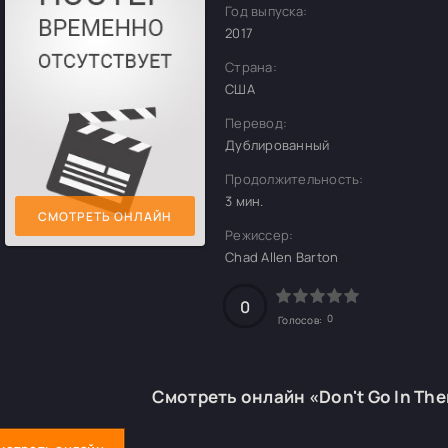
Год выпуска:
2017
Страна:
США
Перевод:
Дублированный
Продолжительность:
3 мин.
СМОТРЕТЬ ОНЛАЙН
Режиссер:
Chad Allen Barton
0
0
Голосов:
Смотреть онлайн «Don't Go In The