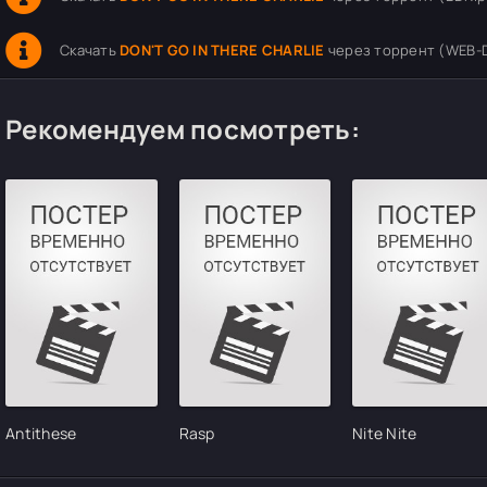
Скачать
DON'T GO IN THERE CHARLIE
через торрент (WEB-D
Рекомендуем посмотреть:
Antithese
Rasp
Nite Nite