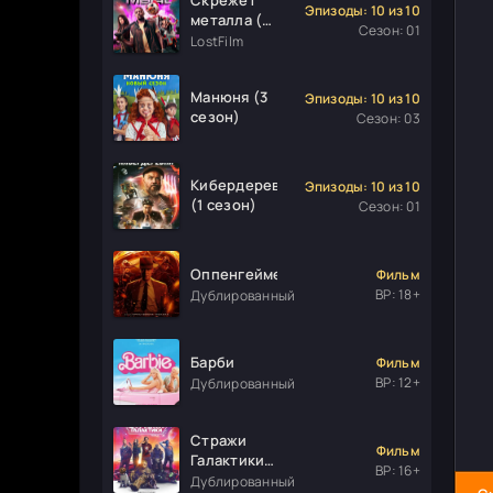
Эпизоды: 10 из 10
металла (1
Сезон: 01
сезон)
LostFilm
Манюня (3
Эпизоды: 10 из 10
сезон)
Сезон: 03
Кибердеревня
Эпизоды: 10 из 10
(1 сезон)
Сезон: 01
Оппенгеймер
Фильм
ВР: 18+
Дублированный
Барби
Фильм
ВР: 12+
Дублированный
Стражи
Фильм
Галактики.
ВР: 16+
Часть 3
Дублированный