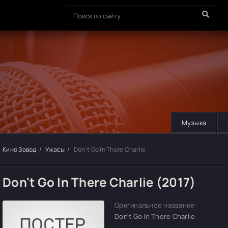
Музыка
Кино Завод
Ужасы
Don't Go In There Charlie
Don't Go In There Charlie (2017)
Оригинальное название:
Don't Go In There Charlie