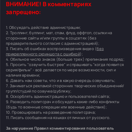
ВНИМАНИЕ! В комментариях
запрещено:
1. Обсуждать действие администрации;
2. Троллинг, буллинг, мат, спам, флуд, оффтоп, ссылки на
сторонние сайты и/или группы в соцсетях (без
предварительного согласия с администрацией);
3. Писать об ошибках воспроизведения видео (
без
прикрепленного скриншота с ошибкой
);
4. Обильное число знаков (больше трех) препинания подряд;
5. Просить "озвучить быстрее" и спрашивать "когда появится
серия/фильм" - всё делается по мере возможности, сил и
наличия времени;
6. Давать нам советы, что и в какую очередь озвучивать;
7. Заниматься рекламой сторонних творческих объединений/
групп/студий по озвучке/дубляжу;
8. Оскорблять администрацию и пользователей сайта;
9. Разводить политсрач и обсуждать какие-либо конфликты
(будь то военные операции или военные действия);
10. Провоцировать на разведение политсрача;
11. Писать сообщения на языках отличных от русского.
За нарушение Правил комментирования пользователь