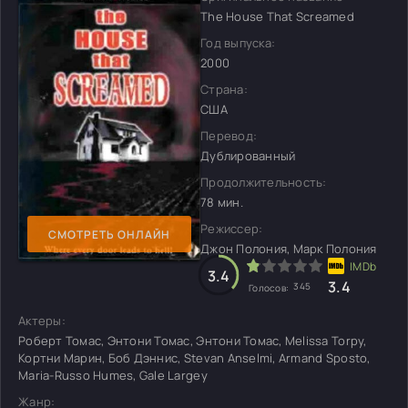
The House That Screamed
Год выпуска:
2000
Страна:
США
Перевод:
Дублированный
Продолжительность:
78 мин.
Режиссер:
СМОТРЕТЬ ОНЛАЙН
Джон Полония, Марк Полония
3.4
3.4
345
Голосов:
Актеры:
Роберт Томас, Энтони Томас, Энтони Томас, Melissa Torpy,
Кортни Марин, Боб Дэннис, Stevan Anselmi, Armand Sposto,
Maria-Russo Humes, Gale Largey
Жанр: