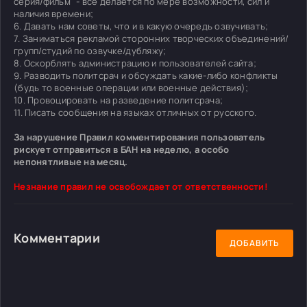
серия/фильм" - всё делается по мере возможности, сил и
наличия времени;
6. Давать нам советы, что и в какую очередь озвучивать;
7. Заниматься рекламой сторонних творческих объединений/
групп/студий по озвучке/дубляжу;
8. Оскорблять администрацию и пользователей сайта;
9. Разводить политсрач и обсуждать какие-либо конфликты
(будь то военные операции или военные действия);
10. Провоцировать на разведение политсрача;
11. Писать сообщения на языках отличных от русского.
За нарушение Правил комментирования пользователь
рискует отправиться в БАН на неделю, а особо
непонятливые на месяц.
Незнание правил не освобождает от ответственности!
Комментарии
ДОБАВИТЬ