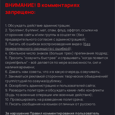
ВНИМАНИЕ! В комментариях
запрещено:
1. Обсуждать действие администрации;
2. Троллинг, буллинг, мат, спам, флуд, оффтоп, ссылки на
сторонние сайты и/или группы в соцсетях (без
предварительного согласия с администрацией);
3. Писать об ошибках воспроизведения видео (
без
прикрепленного скриншота с ошибкой
);
4. Обильное число знаков (больше трех) препинания подряд;
5. Просить "озвучить быстрее" и спрашивать "когда появится
серия/фильм" - всё делается по мере возможности, сил и
наличия времени;
6. Давать нам советы, что и в какую очередь озвучивать;
7. Заниматься рекламой сторонних творческих объединений/
групп/студий по озвучке/дубляжу;
8. Оскорблять администрацию и пользователей сайта;
9. Разводить политсрач и обсуждать какие-либо конфликты
(будь то военные операции или военные действия);
10. Провоцировать на разведение политсрача;
11. Писать сообщения на языках отличных от русского.
За нарушение Правил комментирования пользователь