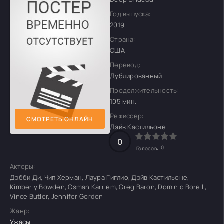
Год выпуска:
2019
Страна:
США
Перевод:
Дублированный
Продолжительность:
105 мин.
Режиссер:
СМОТРЕТЬ ОНЛАЙН
Дэйв Кастильоне
0
0
Голосов:
Актеры:
Дэбби Ди, Чип Херман, Лаура Гиглио, Дэйв Кастильоне,
Kimberly Bowden, Osman Karriem, Greg Baron, Dominic Borelli,
Vince Butler, Jennifer Gordon
Жанр:
Ужасы