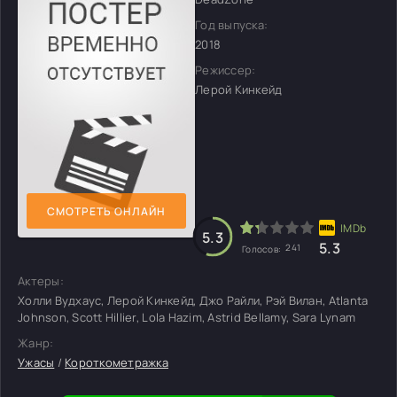
Год выпуска:
2018
Режиссер:
Лерой Кинкейд
СМОТРЕТЬ ОНЛАЙН
5.3
5.3
241
Голосов:
Актеры:
Холли Вудхаус, Лерой Кинкейд, Джо Райли, Рэй Вилан, Atlanta
Johnson, Scott Hillier, Lola Hazim, Astrid Bellamy, Sara Lynam
Жанр:
Ужасы
/
Короткометражка