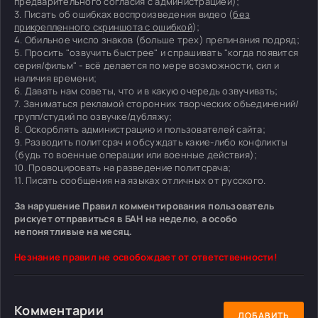
предварительного согласия с администрацией);
3. Писать об ошибках воспроизведения видео (
без
прикрепленного скриншота с ошибкой
);
4. Обильное число знаков (больше трех) препинания подряд;
5. Просить "озвучить быстрее" и спрашивать "когда появится
серия/фильм" - всё делается по мере возможности, сил и
наличия времени;
6. Давать нам советы, что и в какую очередь озвучивать;
7. Заниматься рекламой сторонних творческих объединений/
групп/студий по озвучке/дубляжу;
8. Оскорблять администрацию и пользователей сайта;
9. Разводить политсрач и обсуждать какие-либо конфликты
(будь то военные операции или военные действия);
10. Провоцировать на разведение политсрача;
11. Писать сообщения на языках отличных от русского.
За нарушение Правил комментирования пользователь
рискует отправиться в БАН на неделю, а особо
непонятливые на месяц.
Незнание правил не освобождает от ответственности!
Комментарии
ДОБАВИТЬ