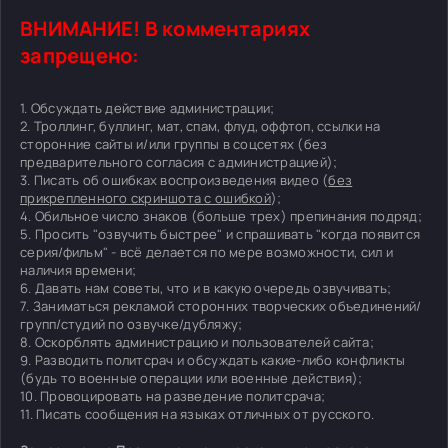
ВНИМАНИЕ! В комментариях
запрещено:
1. Обсуждать действие администрации;
2. Троллинг, буллинг, мат, спам, флуд, оффтоп, ссылки на
сторонние сайты и/или группы в соцсетях (без
предварительного согласия с администрацией);
3. Писать об ошибках воспроизведения видео (
без
прикрепленного скриншота с ошибкой
);
4. Обильное число знаков (больше трех) препинания подряд;
5. Просить "озвучить быстрее" и спрашивать "когда появится
серия/фильм" - всё делается по мере возможности, сил и
наличия времени;
6. Давать нам советы, что и в какую очередь озвучивать;
7. Заниматься рекламой сторонних творческих объединений/
групп/студий по озвучке/дубляжу;
8. Оскорблять администрацию и пользователей сайта;
9. Разводить политсрач и обсуждать какие-либо конфликты
(будь то военные операции или военные действия);
10. Провоцировать на разведение политсрача;
11. Писать сообщения на языках отличных от русского.