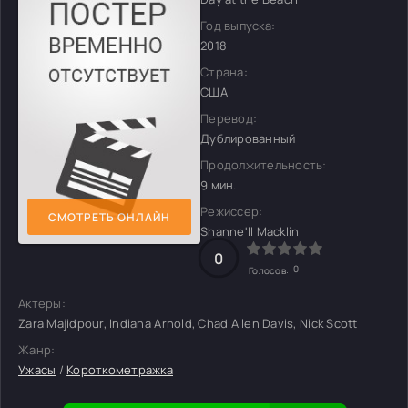
Год выпуска:
2018
Страна:
США
Перевод:
Дублированный
Продолжительность:
9 мин.
Режиссер:
СМОТРЕТЬ ОНЛАЙН
Shanne'll Macklin
0
0
Голосов:
Актеры:
Zara Majidpour, Indiana Arnold, Chad Allen Davis, Nick Scott
Жанр:
Ужасы
/
Короткометражка