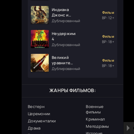
Индиана
Фильм
Джонс и
ВР: 12+
колесо
Дублированный
судьбы
Неудержимые
Фильм
4
ВР: 18+
Дублированный
Великий
Фильм
уравнитель
ВР: 18+
3
Дублированный
ЖАНРЫ ФИЛЬМОВ:
Вестерн
Военные
фильмы
Церемонии
Криминал
Документалки
Мелодрамы
Драма
История