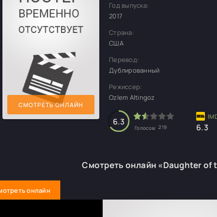
Год выпуска:
2017
Страна:
США
Перевод:
Дублированный
Режиссер:
Ozlem Altingoz
СМОТРЕТЬ ОНЛАЙН
6.3
6.3
219
Голосов:
Смотреть онлайн «Daughter of 
мотреть онлайн