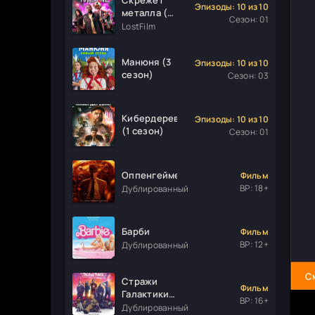
Эпизоды: 10 из 10
металла (1
Сезон: 01
сезон)
LostFilm
Манюня (3
Эпизоды: 10 из 10
сезон)
Сезон: 03
Кибердеревня
Эпизоды: 10 из 10
(1 сезон)
Сезон: 01
Оппенгеймер
Фильм
ВР: 18+
Дублированный
Барби
Фильм
ВР: 12+
Дублированный
С
Стражи
Фильм
Галактики.
ВР: 16+
Часть 3
Дублированный