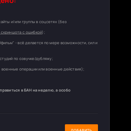
ено:
 сайты и/или группы в соцсетях (без
 скриншота с ошибкой
);
/фильм" - всё делается по мере возможности, сил и
студий по озвучке/дубляжу;
о военные операции или военные действия);
равиться в БАН на неделю, а особо
ДОБАВИТЬ