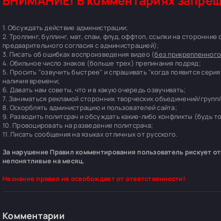
ВНИМАНИЕ! В комментариях запрещ
1. Обсуждать действие администрации;
2. Троллинг, буллинг, мат, спам, флуд, оффтоп, ссылки на сторонние
предварительного согласия с администрацией);
3. Писать об ошибках воспроизведения видео (
без прикрепленного
4. Обильное число знаков (больше трех) препинания подряд;
5. Просить "озвучить быстрее" и спрашивать "когда появится серия
наличия времени;
6. Давать нам советы, что и в какую очередь озвучивать;
7. Заниматься рекламой сторонних творческих объединений/групп/
8. Оскорблять администрацию и пользователей сайта;
9. Разводить политсрач и обсуждать какие-либо конфликты (будь т
10. Провоцировать на разведение политсрача;
11. Писать сообщения на языках отличных от русского.
За нарушение Правил комментирования пользователь рискует отп
непонятливые на месяц.
Незнание правил не освобождает от ответственности!
Комментарии