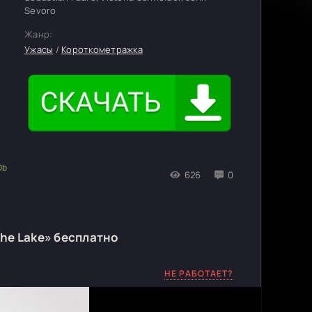
Sevoro
Жанр:
Ужасы
/
Короткометражка
626
0
the Lake» бесплатно
НЕ РАБОТАЕТ?