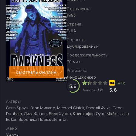
Год выпуска:
1993
Страна:
США
Перевод:
Дублированный
Продолжительность:
90 мин.
Режиссер:
СМОТРЕТЬ ОНЛАЙН
Лейф Джонкер
5.6
5.6
304
Голосов:
Актеры:
Стив Браун, Гари Миллер, Michael Gisick, Randall Aviks, Cena
Donham, Лиза Франц, Билл Хупер, Кристофер Оуэн Майкл, Jake
Euker, Вероника Пейдж Деннен
Жанр:
Ужасы