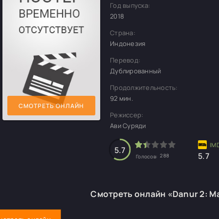
Год выпуска:
2018
Страна:
Индонезия
Перевод:
Дублированный
Продолжительность:
92 мин.
СМОТРЕТЬ ОНЛАЙН
Режиссер:
Ави Суряди
5.7
5.7
288
Голосов:
Смотреть онлайн «Danur 2: M