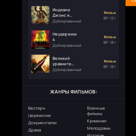
С
Индиана
Фильм
Джонс и
ВР: 12+
колесо
Дублированный
судьбы
Неудержимые
Фильм
4
ВР: 18+
Дублированный
Великий
Фильм
уравнитель
ВР: 18+
3
Дублированный
ЖАНРЫ ФИЛЬМОВ:
Вестерн
Военные
фильмы
Церемонии
Криминал
Документалки
Мелодрамы
Драма
История