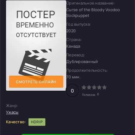
Оригинальное название:
Curse of the Bloody Voodoo
Sockpuppet
Год выпуска:
2020
Страна:
Канада
Перевод:
Дублированный
Продолжительность:
70 мин.
СМОТРЕТЬ ОНЛАЙН
0
0
Голосов:
Жанр:
Ужасы
Качество:
HDRIP