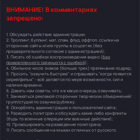
ВНИМАНИЕ! В комментариях
запрещено:
1. Обсуждать действие администрации;
2. Троллинг, буллинг, мат, спам, флуд, оффтоп, ссылки на
сторонние сайты и/или группы в соцсетях (без
предварительного согласия с администрацией);
3. Писать об ошибках воспроизведения видео (
без
прикрепленного скриншота с ошибкой
);
4. Обильное число знаков (больше трех) препинания подряд;
5. Просить "озвучить быстрее" и спрашивать "когда появится
серия/фильм" - всё делается по мере возможности, сил и
наличия времени;
6. Давать нам советы, что и в какую очередь озвучивать;
7. Заниматься рекламой сторонних творческих объединений/
групп/студий по озвучке/дубляжу;
8. Оскорблять администрацию и пользователей сайта;
9. Разводить политсрач и обсуждать какие-либо конфликты
(будь то военные операции или военные действия);
10. Провоцировать на разведение политсрача;
11. Писать сообщения на языках отличных от русского.