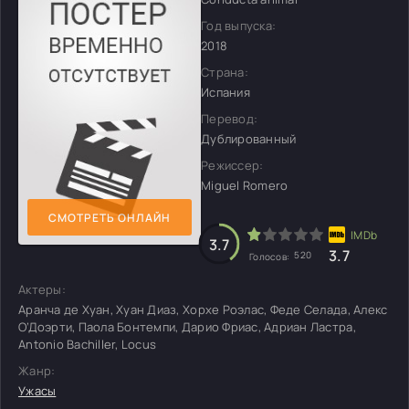
Год выпуска:
2018
Страна:
Испания
Перевод:
Дублированный
Режиссер:
Miguel Romero
СМОТРЕТЬ ОНЛАЙН
3.7
3.7
520
Голосов:
Актеры:
Аранча де Хуан, Хуан Диаз, Хорхе Роэлас, Феде Селада, Алекс
О’Доэрти, Паола Бонтемпи, Дарио Фриас, Адриан Ластра,
Antonio Bachiller, Locus
Жанр:
Ужасы