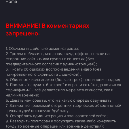
Home
ВНИМАНИЕ! В комментариях
запрещено:
1. Обсуждать действие администрации;
2. Троллинг, буллинг, мат, спам, флуд, оффтоп, ссылки на
сторонние сайты и/или группы в соцсетях (без
предварительного согласия с администрацией);
3. Писать об ошибках воспроизведения видео (
без
прикрепленного скриншота с ошибкой
);
4. Обильное число знаков (больше трех) препинания подряд;
5. Просить "озвучить быстрее" и спрашивать "когда появится
серия/фильм" - всё делается по мере возможности, сил и
наличия времени;
6. Давать нам советы, что и в какую очередь озвучивать;
7. Заниматься рекламой сторонних творческих объединений/
групп/студий по озвучке/дубляжу;
8. Оскорблять администрацию и пользователей сайта;
9. Разводить политсрач и обсуждать какие-либо конфликты
(будь то военные операции или военные действия);