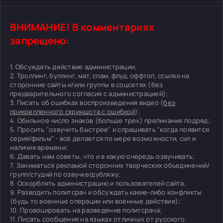
ВНИМАНИЕ! В комментариях
запрещено:
1. Обсуждать действие администрации;
2. Троллинг, буллинг, мат, спам, флуд, оффтоп, ссылки на
сторонние сайты и/или группы в соцсетях (без
предварительного согласия с администрацией);
3. Писать об ошибках воспроизведения видео (
без
прикрепленного скриншота с ошибкой
);
4. Обильное число знаков (больше трех) препинания подряд;
5. Просить "озвучить быстрее" и спрашивать "когда появится
серия/фильм" - всё делается по мере возможности, сил и
наличия времени;
6. Давать нам советы, что и в какую очередь озвучивать;
7. Заниматься рекламой сторонних творческих объединений/
групп/студий по озвучке/дубляжу;
8. Оскорблять администрацию и пользователей сайта;
9. Разводить политсрач и обсуждать какие-либо конфликты
(будь то военные операции или военные действия);
10. Провоцировать на разведение политсрача;
11. Писать сообщения на языках отличных от русского.