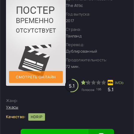
The Attic
Год выпуска:
2017
Страна:
Таиланд
Перевод:
Дублированный
Продолжительность:
72 мин.
СМОТРЕТЬ ОНЛАЙН
5.1
5.1
195
Голосов:
Жанр:
Ужасы
Качество:
HDRIP