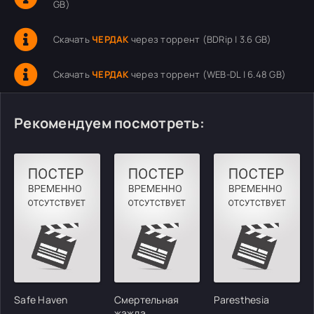
GB)
Скачать
ЧЕРДАК
через торрент (BDRip | 3.6 GB)
Скачать
ЧЕРДАК
через торрент (WEB-DL | 6.48 GB)
Рекомендуем посмотреть:
Safe Haven
Смертельная
Paresthesia
жажда