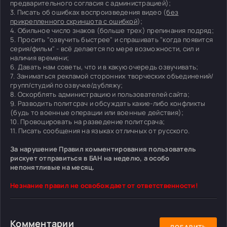
предварительного согласия с администрацией);
3. Писать об ошибках воспроизведения видео (
без
прикрепленного скриншота с ошибкой
);
4. Обильное число знаков (больше трех) препинания подряд;
5. Просить "озвучить быстрее" и спрашивать "когда появится
серия/фильм" - всё делается по мере возможности, сил и
наличия времени;
6. Давать нам советы, что и в какую очередь озвучивать;
7. Заниматься рекламой сторонних творческих объединений/
групп/студий по озвучке/дубляжу;
8. Оскорблять администрацию и пользователей сайта;
9. Разводить политсрач и обсуждать какие-либо конфликты
(будь то военные операции или военные действия);
10. Провоцировать на разведение политсрача;
11. Писать сообщения на языках отличных от русского.
За нарушение Правил комментирования пользователь
рискует отправиться в БАН на неделю, а особо
непонятливые на месяц.
Незнание правил не освобождает от ответственности!
Комментарии