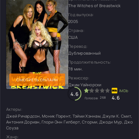
The Witches of Breastwick
Год выпуска:
2005
Страна:
США
Перевод:
Дублированный
Продолжительность:
78 мин.
Режиссер:
СМОТРЕТЬ ОНЛАЙН
Джим Уайнорски
4.6
4.6
268
Голосов:
Актеры:
Джей Ричардсон, Моник Пэрент, Тэйми Хэннам, Джули К. Смит,
Антония Дориан, Глори-Энн Гилберт, Сторми, Джоди Мур, Джо
Соуза
Жанр: