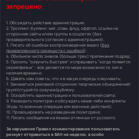
запрещено:
1. Обсуждать действие администрации;
2. Троллинг, буллинг, мат, спам, флуд, оффтоп, ссылки на
сторонние сайты и/или группы в соцсетях (без
предварительного согласия с администрацией);
3. Писать об ошибках воспроизведения видео (
без
прикрепленного скриншота с ошибкой
);
4. Обильное число знаков (больше трех) препинания подряд;
5. Просить "озвучить быстрее" и спрашивать "когда появится
серия/фильм" - всё делается по мере возможности, сил и
наличия времени;
6. Давать нам советы, что и в какую очередь озвучивать;
7. Заниматься рекламой сторонних творческих объединений/
групп/студий по озвучке/дубляжу;
8. Оскорблять администрацию и пользователей сайта;
9. Разводить политсрач и обсуждать какие-либо конфликты
(будь то военные операции или военные действия);
10. Провоцировать на разведение политсрача;
11. Писать сообщения на языках отличных от русского.
За нарушение Правил комментирования пользователь
рискует отправиться в БАН на неделю, а особо