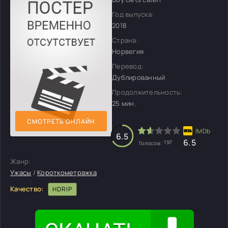
Год выпуска:
2018
Страна:
Норвегия
Перевод:
Дублированный
Продолжительность:
25 мин.
СМОТРЕТЬ ОНЛАЙН
6.5
6.5
197
Голосов:
Жанр:
Ужасы
/
Короткометражка
Качество:
HDRIP