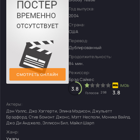
Год выпуска:
2004
Страна:
США
Перевод:
Дублированный
Продолжительность:
84 мин.
Режиссер:
СМОТРЕТЬ ОНЛАЙН
Брэд Сайкес
3.8
3.8
298
Голосов:
Актеры:
Дэн Уэллс, Джо Хэггерти, Элина Мэдисон, Джульетт
Брэдфорд, Стив Бомонт Джонс, Мэтт Несполи, Моника Вайлд,
Джо Ди Анджело, Эллисон Бил, Майкл Шарп
Жанр:
Ужасы