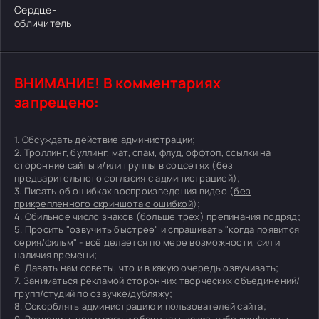
Сердце-
обличитель
ВНИМАНИЕ! В комментариях
запрещено:
1. Обсуждать действие администрации;
2. Троллинг, буллинг, мат, спам, флуд, оффтоп, ссылки на
сторонние сайты и/или группы в соцсетях (без
предварительного согласия с администрацией);
3. Писать об ошибках воспроизведения видео (
без
прикрепленного скриншота с ошибкой
);
4. Обильное число знаков (больше трех) препинания подряд;
5. Просить "озвучить быстрее" и спрашивать "когда появится
серия/фильм" - всё делается по мере возможности, сил и
наличия времени;
6. Давать нам советы, что и в какую очередь озвучивать;
7. Заниматься рекламой сторонних творческих объединений/
групп/студий по озвучке/дубляжу;
8. Оскорблять администрацию и пользователей сайта;
9. Разводить политсрач и обсуждать какие-либо конфликты