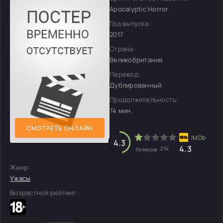
Apocalyptic Horror
Год выпуска:
2017
Страна:
Великобритания
Перевод:
Дублированный
Продолжительность:
74 мин.
СМОТРЕТЬ ОНЛАЙН
4.3
4.3
214
Голосов:
Жанр:
Ужасы
Возрастной рейтинг: