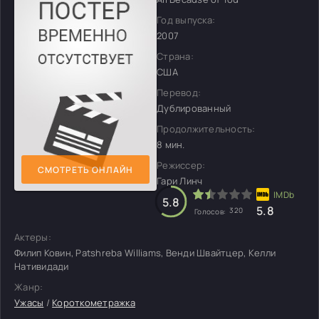
Год выпуска:
2007
Страна:
США
Перевод:
Дублированный
Продолжительность:
8 мин.
Режиссер:
СМОТРЕТЬ ОНЛАЙН
Гари Линч
5.8
5.8
320
Голосов:
Актеры:
Филип Ковин, Patshreba Williams, Венди Швайтцер, Келли
Нативидади
Жанр:
Ужасы
/
Короткометражка