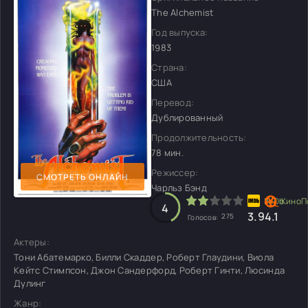
The Alchemist
Год выпуска:
1983
Страна:
США
Перевод:
Дублированный
Продолжительность:
78 мин.
Режиссер:
СМОТРЕТЬ ОНЛАЙН
Чарльз Бэнд
4
3.9
4.1
275
Голосов:
Актеры:
Тони Абатемарко, Билли Скаддер, Роберт Глаудини, Виола
Кейтс Стимпсон, Джон Сандерфорд, Роберт Гинти, Люсинда
Дулинг
Жанр: