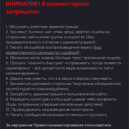
ВНИМАНИЕ! В комментариях
запрещено:
1. Обсуждать действие администрации;
2. Троллинг, буллинг, мат, спам, флуд, оффтоп, ссылки на
сторонние сайты и/или группы в соцсетях (без
предварительного согласия с администрацией);
3. Писать об ошибках воспроизведения видео (
без
прикрепленного скриншота с ошибкой
);
4. Обильное число знаков (больше трех) препинания подряд;
5. Просить "озвучить быстрее" и спрашивать "когда появится
серия/фильм" - всё делается по мере возможности, сил и
наличия времени;
6. Давать нам советы, что и в какую очередь озвучивать;
7. Заниматься рекламой сторонних творческих объединений/
групп/студий по озвучке/дубляжу;
8. Оскорблять администрацию и пользователей сайта;
9. Разводить политсрач и обсуждать какие-либо конфликты
(будь то военные операции или военные действия);
10. Провоцировать на разведение политсрача;
11. Писать сообщения на языках отличных от русского.
За нарушение Правил комментирования пользователь