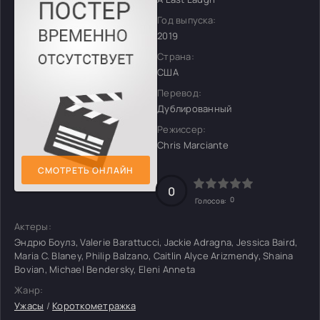
Год выпуска:
2019
Страна:
США
Перевод:
Дублированный
Режиссер:
Chris Marciante
СМОТРЕТЬ ОНЛАЙН
0
0
Голосов:
Актеры:
Эндрю Боулз, Valerie Barattucci, Jackie Adragna, Jessica Baird,
Maria C. Blaney, Philip Balzano, Caitlin Alyce Arizmendy, Shaina
Bovian, Michael Bendersky, Eleni Anneta
Жанр:
Ужасы
/
Короткометражка