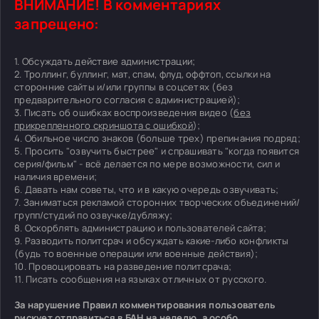
ВНИМАНИЕ! В комментариях
запрещено:
1. Обсуждать действие администрации;
2. Троллинг, буллинг, мат, спам, флуд, оффтоп, ссылки на
сторонние сайты и/или группы в соцсетях (без
предварительного согласия с администрацией);
3. Писать об ошибках воспроизведения видео (
без
прикрепленного скриншота с ошибкой
);
4. Обильное число знаков (больше трех) препинания подряд;
5. Просить "озвучить быстрее" и спрашивать "когда появится
серия/фильм" - всё делается по мере возможности, сил и
наличия времени;
6. Давать нам советы, что и в какую очередь озвучивать;
7. Заниматься рекламой сторонних творческих объединений/
групп/студий по озвучке/дубляжу;
8. Оскорблять администрацию и пользователей сайта;
9. Разводить политсрач и обсуждать какие-либо конфликты
(будь то военные операции или военные действия);
10. Провоцировать на разведение политсрача;
11. Писать сообщения на языках отличных от русского.
За нарушение Правил комментирования пользователь
рискует отправиться в БАН на неделю, а особо