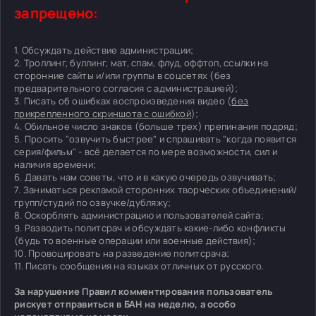
запрещено:
1. Обсуждать действие администрации;
2. Троллинг, буллинг, мат, спам, флуд, оффтоп, ссылки на
сторонние сайты и/или группы в соцсетях (без
предварительного согласия с администрацией);
3. Писать об ошибках воспроизведения видео (
без
прикрепленного скриншота с ошибкой
);
4. Обильное число знаков (больше трех) препинания подряд;
5. Просить "озвучить быстрее" и спрашивать "когда появится
серия/фильм" - всё делается по мере возможности, сил и
наличия времени;
6. Давать нам советы, что и в какую очередь озвучивать;
7. Заниматься рекламой сторонних творческих объединений/
групп/студий по озвучке/дубляжу;
8. Оскорблять администрацию и пользователей сайта;
9. Разводить политсрач и обсуждать какие-либо конфликты
(будь то военные операции или военные действия);
10. Провоцировать на разведение политсрача;
11. Писать сообщения на языках отличных от русского.
За нарушение Правил комментирования пользователь
рискует отправиться в БАН на неделю, а особо