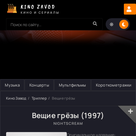
KINO ZAVOD
КИНО И СЕРИАЛЫ
Музыка
Концерты
Мультфильмы
Короткометражки
Кино Завод
Триллер
Вещие грёзы
Вещие грёзы (1997)
NIGHTSCREAM
Оригинальное название: