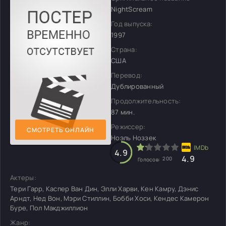
NightScream
Год выпуска:
1997
Страна:
США
Перевод:
Дублированный
Продолжительность:
87 мин.
Режиссер:
СМОТРЕТЬ ОНЛАЙН
Ноэль Ноззек
4.9
4.9
200
Голосов:
Актеры:
Тери Гарр, Каспер Ван Дин, Элли Харви, Кен Камру, Дэнис
Арндт, Нед Вон, Мэри Стиллин, Бобби Хоси, Кендес Камерон
Буре, Пол Макджиллион
Жанр: