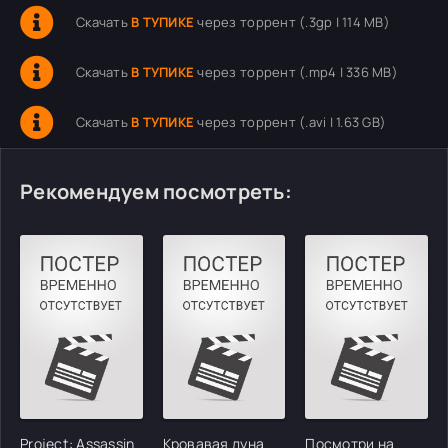
Скачать
В ТУПИКЕ
через торрент (.3gp | 114 MB)
Скачать
В ТУПИКЕ
через торрент (.mp4 | 336 MB)
Скачать
В ТУПИКЕ
через торрент (.avi | 1.63 GB)
Рекомендуем посмотреть:
Project: Assassin
Кровавая луна
Посмотри на