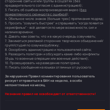
сторонние сайты и/или группы в соцсетях (без
предварительного согласия с администрацией);
3. Писать об ошибках воспроизведения видео (
без
прикрепленного скриншота с ошибкой
);
4. Обильное число знаков (больше трех) препинания подряд;
5. Просить "озвучить быстрее" и спрашивать "когда появится
серия/фильм" - всё делается по мере возможности, сил и
наличия времени;
6. Давать нам советы, что и в какую очередь озвучивать;
7. Заниматься рекламой сторонних творческих объединений/
групп/студий по озвучке/дубляжу;
8. Оскорблять администрацию и пользователей сайта;
9. Разводить политсрач и обсуждать какие-либо конфликты
(будь то военные операции или военные действия);
10. Провоцировать на разведение политсрача;
11. Писать сообщения на языках отличных от русского.
За нарушение Правил комментирования пользователь
рискует отправиться в БАН на неделю, а особо
непонятливые на месяц.
Незнание правил не освобождает от ответственности!