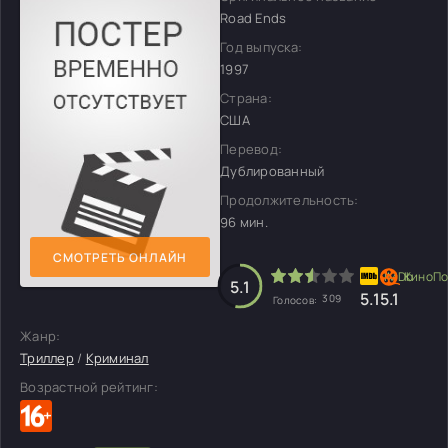
Road Ends
Год выпуска:
1997
Страна:
США
Перевод:
Дублированный
Продолжительность:
96 мин.
СМОТРЕТЬ ОНЛАЙН
5.1
5.1
5.1
309
Голосов:
Жанр:
Триллер
/
Криминал
Возрастной рейтинг: