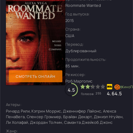
Roommate Wanted
Год выпуска:
2015
Страна:
США
Перевод:
Дублированный
Продолжительность:
85 мин.
Режиссер:
СМОТРЕТЬ ОНЛАЙН
Роб Марголис
4.5
4.6
4.5
255
Голосов:
Актеры:
Ричард Рили, Кэтрин Моррис, Дженнифер Лайонс, Алекса
ПенаВега, Спенсер Грэммер, Брайан Декарт, Дэниэл Нгуйен,
Ли Холафай, Джордан Толчин, Саманта Джейкоб Джонс
Жанр: