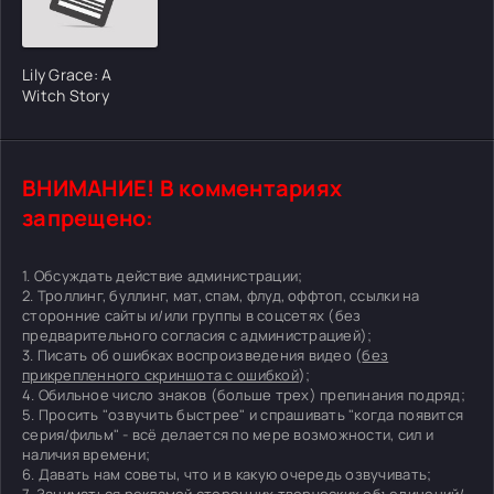
Lily Grace: A
Witch Story
ВНИМАНИЕ! В комментариях
запрещено:
1. Обсуждать действие администрации;
2. Троллинг, буллинг, мат, спам, флуд, оффтоп, ссылки на
сторонние сайты и/или группы в соцсетях (без
предварительного согласия с администрацией);
3. Писать об ошибках воспроизведения видео (
без
прикрепленного скриншота с ошибкой
);
4. Обильное число знаков (больше трех) препинания подряд;
5. Просить "озвучить быстрее" и спрашивать "когда появится
серия/фильм" - всё делается по мере возможности, сил и
наличия времени;
6. Давать нам советы, что и в какую очередь озвучивать;
7. Заниматься рекламой сторонних творческих объединений/