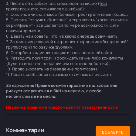
3. Писать об ошибках воспроизведения видео (
без
прикрепленного скриншота с ошибкой
);
4. Обильное число знаков (больше трех) препинания подряд;
5. Просить "озвучить быстрее" и спрашивать "когда появится
серия/фильм" - всё делается по мере возможности, сил и
наличия времени;
6. Давать нам советы, что и в какую очередь озвучивать;
7. Заниматься рекламой сторонних творческих объединений/
групп/студий по озвучке/дубляжу;
8. Оскорблять администрацию и пользователей сайта;
9. Разводить политсрач и обсуждать какие-либо конфликты
(будь то военные операции или военные действия);
10. Провоцировать на разведение политсрача;
11. Писать сообщения на языках отличных от русского.
За нарушение Правил комментирования пользователь
рискует отправиться в БАН на неделю, а особо
непонятливые на месяц.
Незнание правил не освобождает от ответственности!
Комментарии
ДОБАВИТЬ