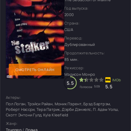
Год выпуска:
2000
Страна:
США
Перевод:
Дублированный
Продолжительность:
85 мин.
Режиссер:
СМОТРЕТЬ ОНЛАЙН
Мэдисон Монро
5.5
5.5
509
Голосов:
Актеры:
Пол Логан, Трэйси Райан, Моник Пэрент, Брэд Бартрэм,
Роберт Нассри, Тера Патрик, Дэрби Дэниелс, П. Адам Уолш,
Скотт Энтони Гулд, Kyle Kleefield
Жанр:
Триллер
/
Драма