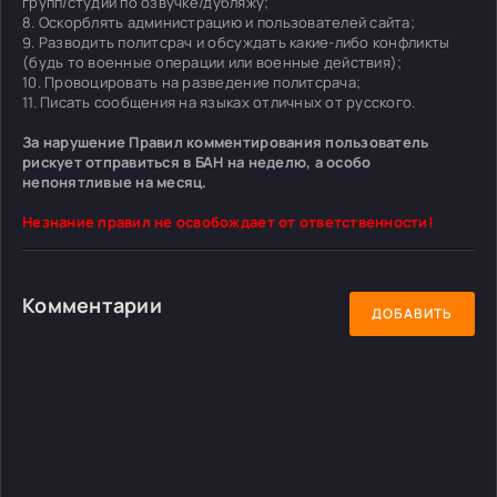
групп/студий по озвучке/дубляжу;
8. Оскорблять администрацию и пользователей сайта;
9. Разводить политсрач и обсуждать какие-либо конфликты
(будь то военные операции или военные действия);
10. Провоцировать на разведение политсрача;
11. Писать сообщения на языках отличных от русского.
За нарушение Правил комментирования пользователь
рискует отправиться в БАН на неделю, а особо
непонятливые на месяц.
Незнание правил не освобождает от ответственности!
Комментарии
ДОБАВИТЬ