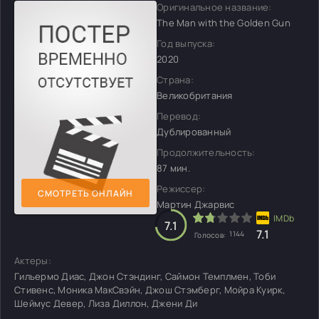
Оригинальное название:
The Man with the Golden Gun
Год выпуска:
2020
Страна:
Великобритания
Перевод:
Дублированный
Продолжительность:
87 мин.
Режиссер:
СМОТРЕТЬ ОНЛАЙН
Мартин Джарвис
7.1
7.1
1144
Голосов:
Актеры:
Гильермо Диас, Джон Стэндинг, Саймон Темплмен, Тоби
Стивенс, Моника МакСвэйн, Джош Стэмберг, Мойра Куирк,
Шеймус Девер, Лиза Диллон, Джени Ди