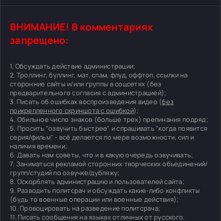
ВНИМАНИЕ! В комментариях
запрещено:
1. Обсуждать действие администрации;
2. Троллинг, буллинг, мат, спам, флуд, оффтоп, ссылки на
сторонние сайты и/или группы в соцсетях (без
предварительного согласия с администрацией);
3. Писать об ошибках воспроизведения видео (
без
прикрепленного скриншота с ошибкой
);
4. Обильное число знаков (больше трех) препинания подряд;
5. Просить "озвучить быстрее" и спрашивать "когда появится
серия/фильм" - всё делается по мере возможности, сил и
наличия времени;
6. Давать нам советы, что и в какую очередь озвучивать;
7. Заниматься рекламой сторонних творческих объединений/
групп/студий по озвучке/дубляжу;
8. Оскорблять администрацию и пользователей сайта;
9. Разводить политсрач и обсуждать какие-либо конфликты
(будь то военные операции или военные действия);
10. Провоцировать на разведение политсрача;
11. Писать сообщения на языках отличных от русского.