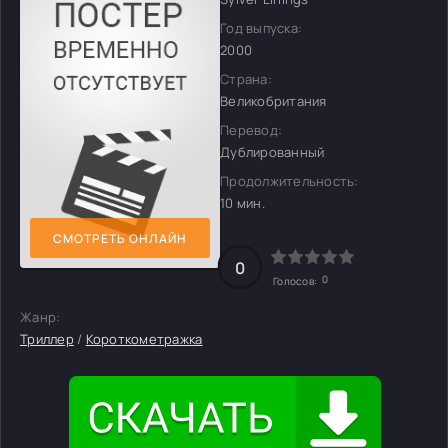
Год выпуска:
2000
Страна:
Великобритания
Перевод:
Дублированный
Продолжительность:
10 мин.
СМОТРЕТЬ ОНЛАЙН
0
0
Голосов:
Жанр:
Триллер
/
Короткометражка